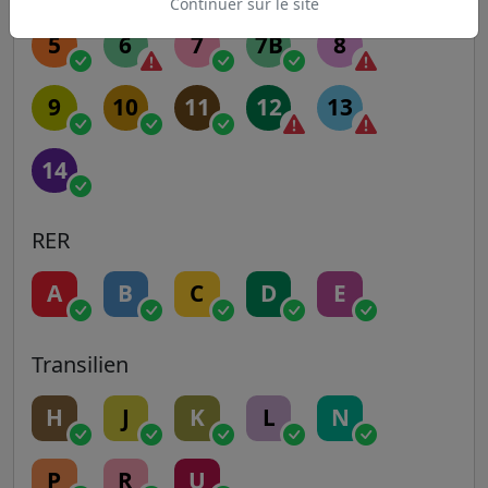
Continuer sur le site
5
6
7
7B
8
9
10
11
12
13
14
RER
A
B
C
D
E
Transilien
H
J
K
L
N
P
R
U