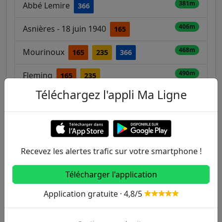
381m
Abbé Lemire
366
406m
Asnières - 18 juin 1940
165
468m
Mourinoux
165
235
366
490m
Fleming
165
235
Téléchargez l'appli Ma Ligne
534m
Patinoire
238
537m
Gramme (Av. d'Argenteuil)
140
165
Recevez les alertes trafic sur votre smartphone !
Autres lignes
Télécharger l'application
Metro
Application gratuite · 4,8/5
1
2
3
3B
4