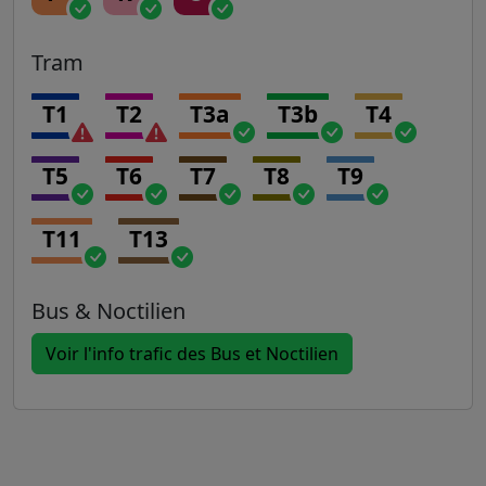
Tram
T1
T2
T3a
T3b
T4
T5
T6
T7
T8
T9
T11
T13
Bus & Noctilien
Voir l'info trafic des Bus et Noctilien