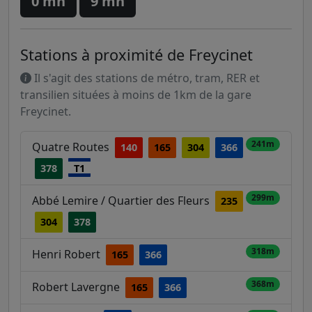
0 mn
9 mn
Stations à proximité de Freycinet
Il s'agit des stations de métro, tram, RER et
transilien situées à moins de 1km de la gare
Freycinet.
241m
Quatre Routes
140
165
304
366
378
T1
299m
Abbé Lemire / Quartier des Fleurs
235
304
378
318m
Henri Robert
165
366
368m
Robert Lavergne
165
366