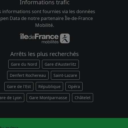
Informations trafic
s informations sont fournies via les données
pen Data de notre partenaire Île-de-France
Mobilité.
Arrêts les plus recherchés
Gare du Nord
Gare d'Austerlitz
Denfert Rochereau
Saint-Lazare
Gare de l'Est
République
Opéra
are de Lyon
Gare Montparnasse
Châtelet