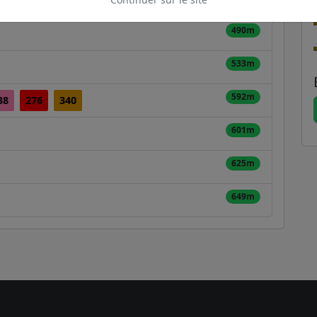
13
235
238
276
304
378
T1
490m
533m
592m
38
276
340
601m
625m
649m