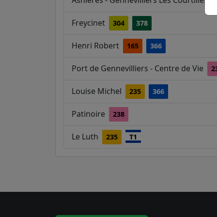
Asnières - Gennevilliers Les Courtilles
Freycinet
304
378
Henri Robert
165
366
Port de Gennevilliers - Centre de Vie
2
Louise Michel
235
366
Patinoire
238
Le Luth
235
T1