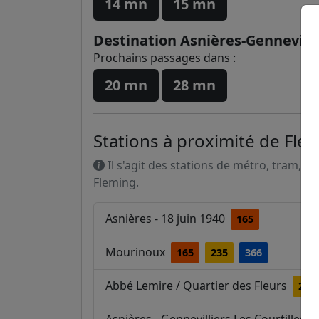
14 mn
15 mn
Destination Asnières-Gennevilli
Prochains passages dans :
20 mn
28 mn
Stations à proximité de Fle
Il s'agit des stations de métro, tram, R
Fleming.
Asnières - 18 juin 1940
165
Mourinoux
165
235
366
Abbé Lemire / Quartier des Fleurs
235