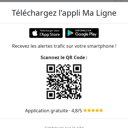
Téléchargez l'appli Ma Ligne
ers-Gabriel Péri
Recevez les alertes trafic sur votre smartphone !
ming
Scannez le QR Code :
ER et transilien situées à moins de 1km de la gare
86m
297m
Application gratuite · 4,8/5
304m
304
378
360m
Continuer sur le site