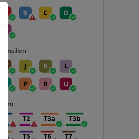
A
B
C
D
E
Transilien
H
J
K
L
N
P
R
U
Tram
T1
T2
T3a
T3b
T4
T5
T6
T7