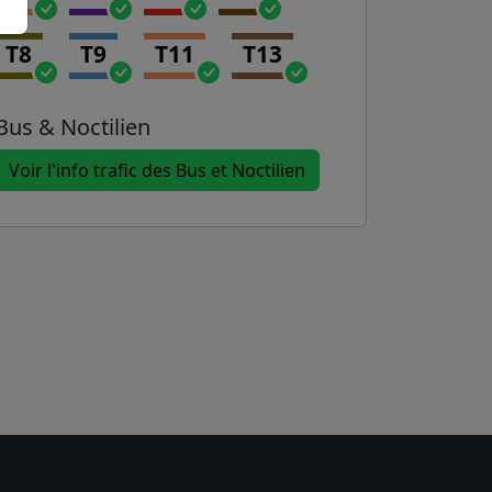
T8
T9
T11
T13
Bus & Noctilien
Voir l'info trafic des Bus et Noctilien