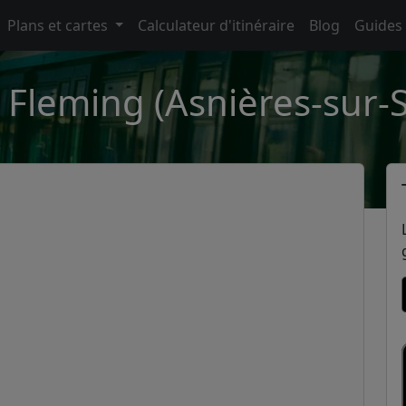
Plans et cartes
Calculateur d'itinéraire
Blog
Guides
 Fleming (Asnières-sur-