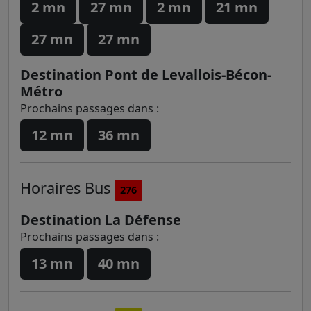
2 mn
27 mn
2 mn
21 mn
27 mn
27 mn
Destination Pont de Levallois-Bécon-
Métro
Prochains passages dans :
12 mn
36 mn
Horaires
Bus
276
Destination La Défense
Prochains passages dans :
13 mn
40 mn