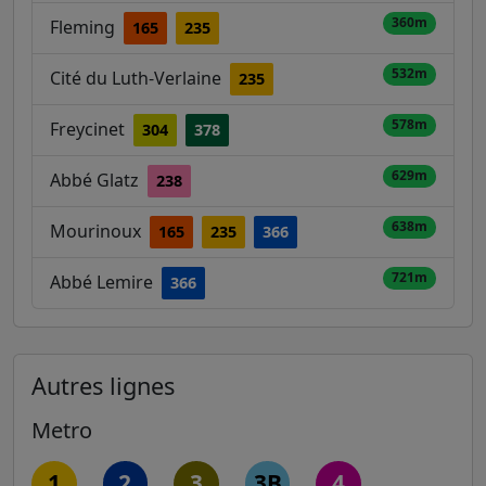
360m
Fleming
165
235
532m
Cité du Luth-Verlaine
235
578m
Freycinet
304
378
629m
Abbé Glatz
238
638m
Mourinoux
165
235
366
721m
Abbé Lemire
366
Autres lignes
Metro
1
2
3
3B
4