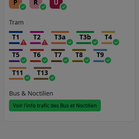
P
R
U
Tram
T1
T2
T3a
T3b
T4
T5
T6
T7
T8
T9
T11
T13
Bus & Noctilien
Voir l'info trafic des Bus et Noctilien