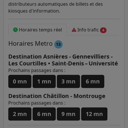
distributeurs automatiques de billets et des
kiosques d'information.
Horaires temps réel
Info trafic
4
Horaires
Metro
13
Destination Asnières - Gennevilliers -
Les Courtilles • Saint-Denis – Université
Prochains passages dans :
0 mn
1 mn
3 mn
6 mn
Destination Châtillon - Montrouge
Prochains passages dans :
2 mn
6 mn
9 mn
12 mn