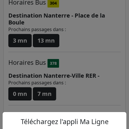
Horaires
Bus
304
Destination Nanterre - Place de la
Boule
Prochains passages dans :
3 mn
13 mn
Horaires
Bus
378
Destination Nanterre-Ville RER -
Prochains passages dans :
0 mn
7 mn
Horaires
Noctilien
N51
Téléchargez l'appli Ma Ligne