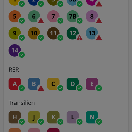
5
6
7
7B
8
9
10
11
12
13
14
RER
A
B
C
D
E
Transilien
H
J
K
L
N