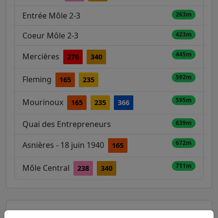
Entrée Môle 2-3
263m
Coeur Môle 2-3
423m
445m
Mercières
276
340
592m
Fleming
165
235
595m
Mourinoux
165
235
366
Quai des Entrepreneurs
639m
672m
Asnières - 18 juin 1940
165
711m
Môle Central
238
340
Autres lignes