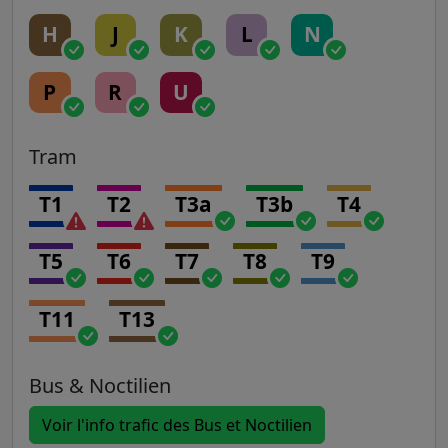
H
J
K
L
N
P
R
U
Tram
T1
T2
T3a
T3b
T4
T5
T6
T7
T8
T9
T11
T13
Bus & Noctilien
Voir l'info trafic des Bus et Noctilien