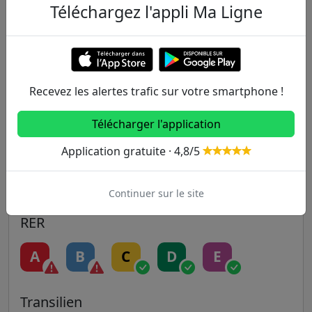
Téléchargez l'appli Ma Ligne
Metro
1
2
3
3B
4
Recevez les alertes trafic sur votre smartphone !
5
6
7
7B
8
Télécharger l'application
9
10
11
12
13
Application gratuite · 4,8/5
14
Continuer sur le site
RER
A
B
C
D
E
Transilien