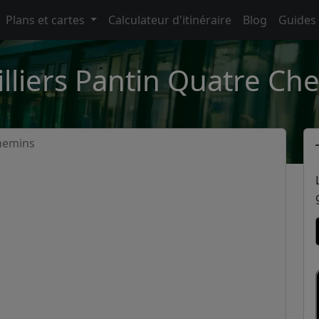
Plans et cartes
Calculateur d'itinéraire
Blog
Guides
lliers Pantin Quatre Ch
Chemins