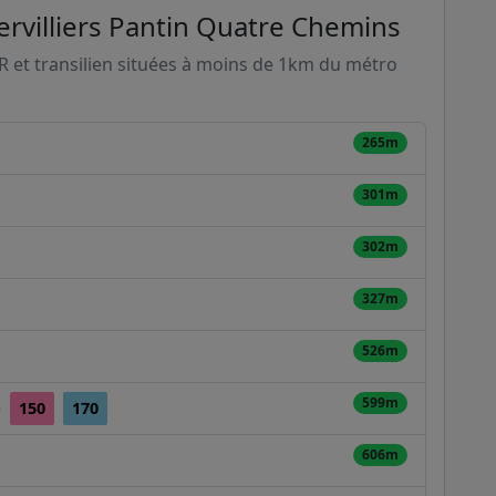
ervilliers Pantin Quatre Chemins
ER et transilien situées à moins de 1km du métro
265m
301m
302m
327m
526m
599m
)
150
170
606m