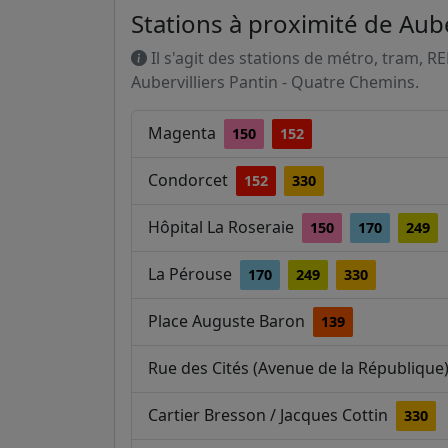
Stations à proximité de Aub
Il s'agit des stations de métro, tram, R
Aubervilliers Pantin - Quatre Chemins.
Magenta
150
152
Condorcet
152
330
Hôpital La Roseraie
150
170
249
La Pérouse
170
249
330
Place Auguste Baron
139
Rue des Cités (Avenue de la République
Cartier Bresson / Jacques Cottin
330