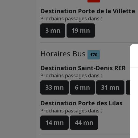
Destination Porte de la Villette
Prochains passages dans :
3 mn
19 mn
Horaires
Bus
170
Destination Saint-Denis RER
Prochains passages dans :
33 mn
6 mn
31 mn
6
Destination Porte des Lilas
Prochains passages dans :
14 mn
44 mn