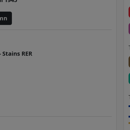
 mn
- Stains RER