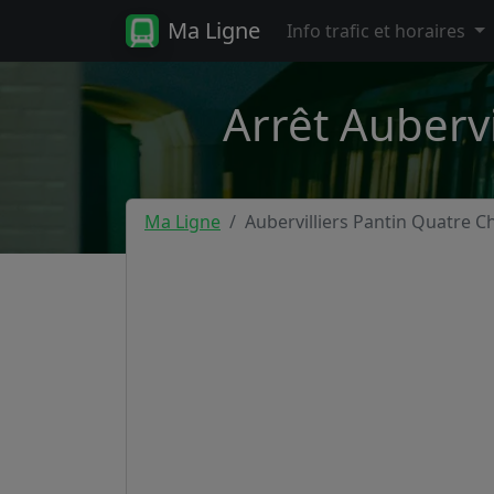
Ma Ligne
Info trafic et horaires
Arrêt Aubervi
Ma Ligne
Aubervilliers Pantin Quatre 