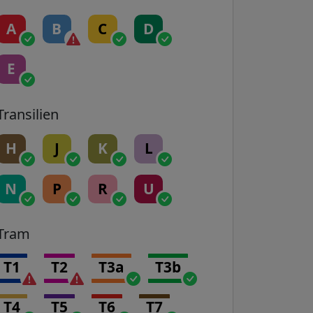
A
B
C
D
E
Transilien
H
J
K
L
N
P
R
U
Tram
T1
T2
T3a
T3b
T4
T5
T6
T7