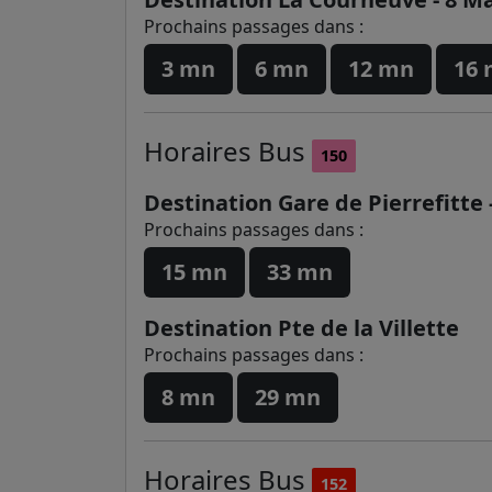
Prochains passages dans :
3 mn
6 mn
12 mn
16
Horaires
Bus
150
Destination Gare de Pierrefitte 
Prochains passages dans :
15 mn
33 mn
Destination Pte de la Villette
Prochains passages dans :
8 mn
29 mn
Horaires
Bus
152