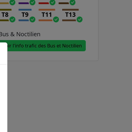
T8
T9
T11
T13
Bus & Noctilien
Voir l'info trafic des Bus et Noctilien