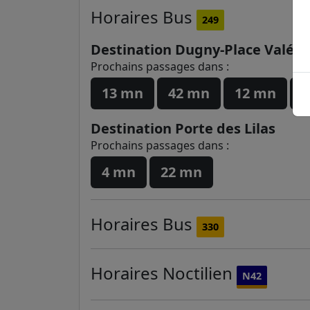
Horaires
Bus
249
Destination Dugny-Place Valéri
Prochains passages dans :
13 mn
42 mn
12 mn
4
Destination Porte des Lilas
Prochains passages dans :
4 mn
22 mn
Horaires
Bus
330
Horaires
Noctilien
N42