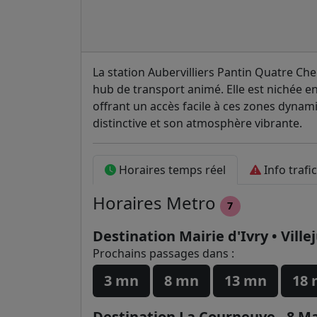
La station Aubervilliers Pantin Quatre Che
hub de transport animé. Elle est nichée ent
offrant un accès facile à ces zones dynam
distinctive et son atmosphère vibrante.
Horaires temps réel
Info trafic
Horaires
Metro
7
Destination Mairie d'Ivry • Ville
Prochains passages dans :
3 mn
8 mn
13 mn
18
Destination La Courneuve - 8 Ma