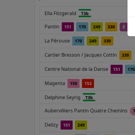
Ella Fitzgerald
T3b
Pantin
151
170
249
330
E
La Pérouse
170
249
330
Cartier Bresson / Jacques Cottin
330
Centre National de la Danse
151
170
Magenta
150
152
Delphine Seyrig
T3b
Aubervilliers Pantin Quatre Chemins
Delizy
151
249