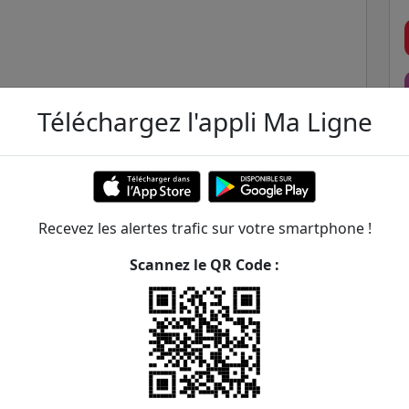
Téléchargez l'appli Ma Ligne
e André
Recevez les alertes trafic sur votre smartphone !
Scannez le QR Code :
n Moulin
ER et transilien situées à moins de 1km de la gare