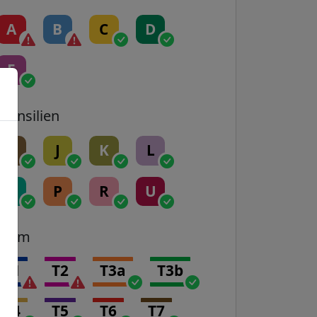
A
B
C
D
E
Transilien
H
J
K
L
N
P
R
U
Tram
T1
T2
T3a
T3b
T4
T5
T6
T7