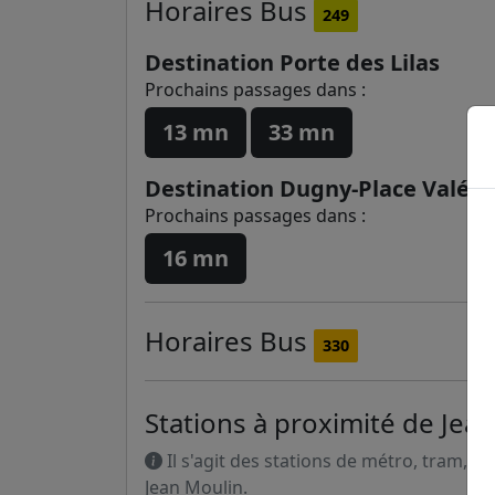
Horaires
Bus
249
Destination Porte des Lilas
Prochains passages dans :
13 mn
33 mn
Destination Dugny-Place Valéri
Prochains passages dans :
16 mn
Horaires
Bus
330
Stations à proximité de Jea
Il s'agit des stations de métro, tram, R
Jean Moulin.