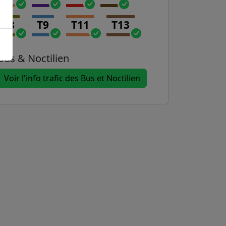
T8
T9
T11
T13
Bus & Noctilien
Voir l'info trafic des Bus et Noctilien