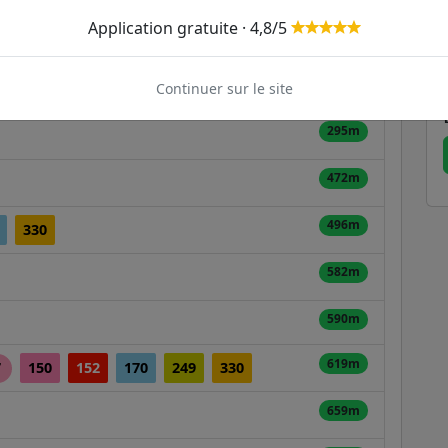
Application gratuite · 4,8/5
240m
276m
Continuer sur le site
295m
472m
496m
330
582m
590m
619m
7
150
152
170
249
330
659m