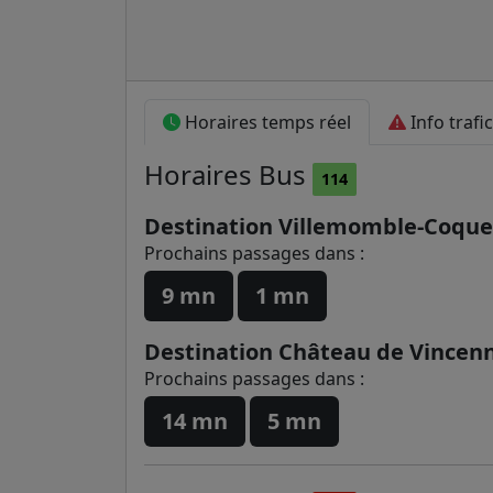
Horaires temps réel
Info trafic
Horaires
Bus
114
Destination Villemomble-Coque
Prochains passages dans :
9 mn
1 mn
Destination Château de Vincen
Prochains passages dans :
14 mn
5 mn