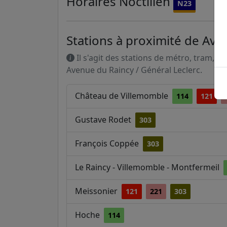
Horaires
Noctilien
N23
Stations à proximité de Ave
Il s'agit des stations de métro, tram, R
Avenue du Raincy / Général Leclerc.
Château de Villemomble
114
121
Gustave Rodet
303
François Coppée
303
Le Raincy - Villemomble - Montfermeil
Meissonier
121
221
303
Hoche
114