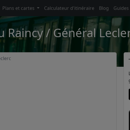
Plans et cartes
Calculateur d'itinéraire
Blog
Guides
 Raincy / Général Lecle
clerc