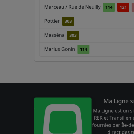
Marceau / Rue de Neuilly
114
121
Pottier
303
Masséna
303
Marius Gonin
114
Ma Ligne s
Ma Ligne est un si
RER et Transilien
fournies par Île-de
direct des 