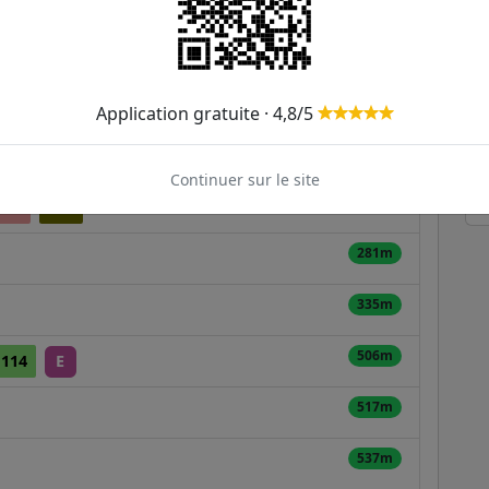
nue du Raincy / Général Leclerc
Application gratuite · 4,8/5
ER et transilien situées à moins de 1km de la gare
Continuer sur le site
233m
221
303
281m
335m
506m
114
E
517m
537m