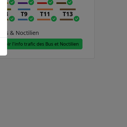
T8
T9
T11
T13
Bus & Noctilien
Voir l'info trafic des Bus et Noctilien