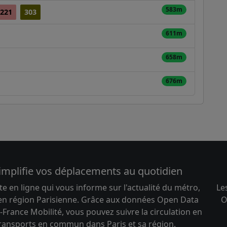
583m
221
303
611m
658m
676m
implifie vos déplacements au quotidien
te en ligne qui vous informe sur l'actualité du métro,
Le
 en région Parisienne. Grâce aux données Open Data
O
-France Mobilité, vous pouvez suivre la circulation en
transports en commun dans Paris et sa région.