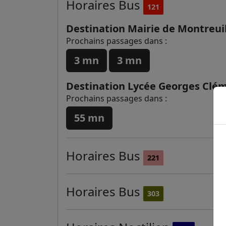
Horaires
Bus
121
Destination Mairie de Montreui
Prochains passages dans :
3 mn
3 mn
Destination Lycée Georges Clé
Prochains passages dans :
55 mn
Horaires
Bus
221
Horaires
Bus
303