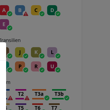
A
B
C
D
E
Transilien
H
J
K
L
N
P
R
U
Tram
T1
T2
T3a
T3b
T4
T5
T6
T7