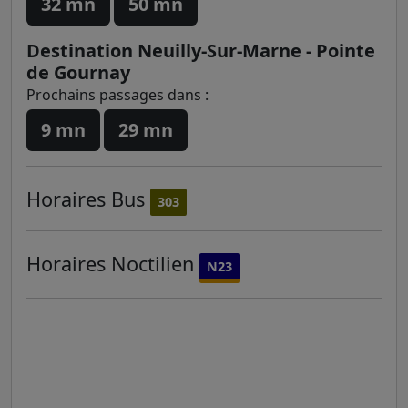
32 mn
50 mn
Destination Neuilly-Sur-Marne - Pointe
de Gournay
Prochains passages dans :
9 mn
29 mn
Horaires
Bus
303
Horaires
Noctilien
N23