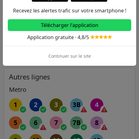
114
E
Recevez les alertes trafic sur votre smartphone !
567m
François Coppée
303
Télécharger l'application
691m
Meissonier
121
221
303
Application gratuite · 4,8/5
805m
Lucien Berneux
114
Continuer sur le site
Autres lignes
Metro
1
2
3
3B
4
5
6
7
7B
8