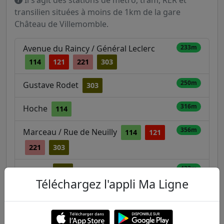
Il s'agit des stations de métro, tram, RER et
transilien situées à moins de 1km de la gare
Château de Villemomble.
Avenue du Raincy / Général Leclerc
233m
114
121
221
303
250m
Gustave Rodet
303
316m
Hoche
114
356m
Marceau / Rue de Neuilly
114
121
221
303
432m
Pottier
303
Téléchargez l'appli Ma Ligne
494m
Marcel Douret
114
Le Raincy - Villemomble - Montfermeil
560m