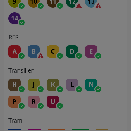
9
10
11
12
13
14
RER
A
B
C
D
E
Transilien
H
J
K
L
N
P
R
U
Tram