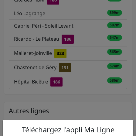
Léo Lagrange
399m
Gabriel Péri - Soleil Levant
507m
547m
Ricardo - Le Plateau
186
565m
Malleret-Joinville
323
574m
Chastenet de Géry
131
586m
Hôpital Bicêtre
186
Autres lignes
Metro
Téléchargez l'appli Ma Ligne