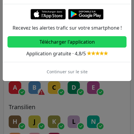
1
2
3
3B
4
5
6
7
7B
8
Recevez les alertes trafic sur votre smartphone !
9
10
11
12
13
Télécharger l'application
14
Application gratuite · 4,8/5
Continuer sur le site
RER
A
B
C
D
E
Transilien
H
J
K
L
N