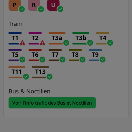
P
R
U
Tram
T1
T2
T3a
T3b
T4
T5
T6
T7
T8
T9
T11
T13
Bus & Noctilien
Voir l'info trafic des Bus et Noctilien