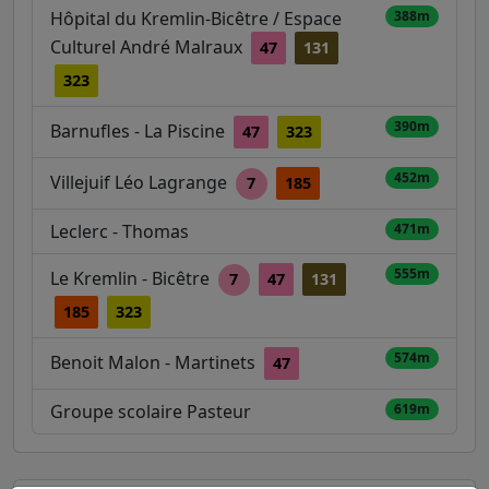
Hôpital du Kremlin-Bicêtre / Espace
388m
Culturel André Malraux
47
131
323
390m
Barnufles - La Piscine
47
323
452m
Villejuif Léo Lagrange
7
185
Leclerc - Thomas
471m
555m
Le Kremlin - Bicêtre
7
47
131
185
323
574m
Benoit Malon - Martinets
47
Groupe scolaire Pasteur
619m