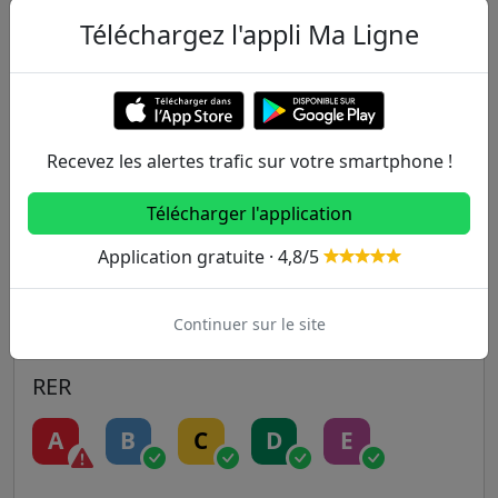
Autres lignes
Téléchargez l'appli Ma Ligne
Metro
1
2
3
3B
4
Recevez les alertes trafic sur votre smartphone !
5
6
7
7B
8
Télécharger l'application
9
10
11
12
13
Application gratuite · 4,8/5
14
Continuer sur le site
RER
A
B
C
D
E