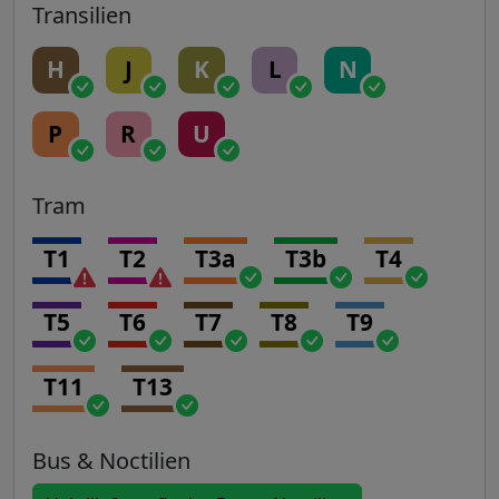
Transilien
H
J
K
L
N
P
R
U
Tram
T1
T2
T3a
T3b
T4
T5
T6
T7
T8
T9
T11
T13
Bus & Noctilien