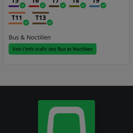
T5
T6
T7
T8
T9
T11
T13
Bus & Noctilien
Voir l'info trafic des Bus et Noctilien