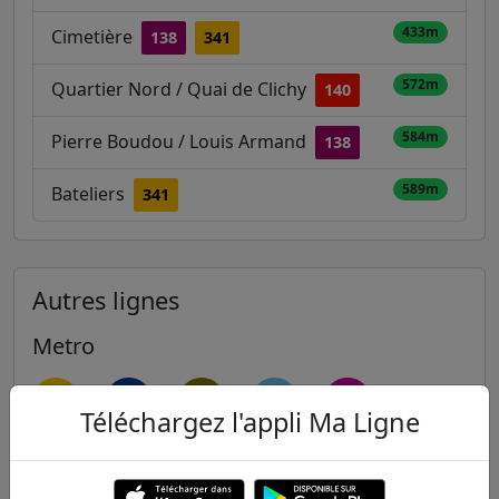
433m
Cimetière
138
341
572m
Quartier Nord / Quai de Clichy
140
584m
Pierre Boudou / Louis Armand
138
589m
Bateliers
341
Autres lignes
Metro
1
2
3
3B
4
Téléchargez l'appli Ma Ligne
5
6
7
7B
8