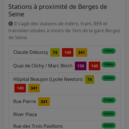
Stations à proximité de Berges de
Seine
Il s'agit des stations de métro, tram, RER et
transilien situées à moins de 1km de la gare Berges
de Seine.
159m
Claude Debussy
74
140
341
166m
Quai de Clichy / Marc Bloch
138
140
283m
Hôpital Beaujon (Lycée Newton)
74
140
341
316m
Rue Pierre
341
River Plaza
342m
Rue des Trois Pavillons
432m