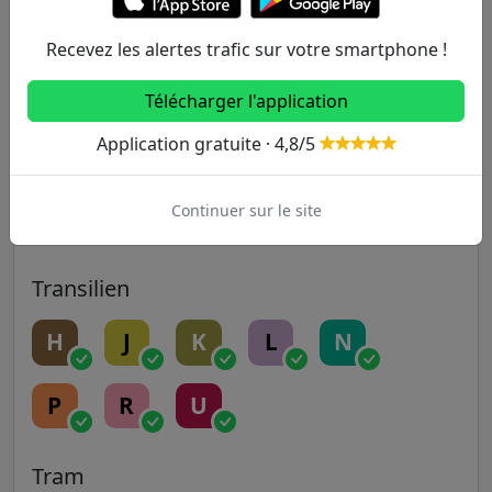
9
10
11
12
13
Recevez les alertes trafic sur votre smartphone !
14
Télécharger l'application
Application gratuite · 4,8/5
RER
Continuer sur le site
A
B
C
D
E
Transilien
H
J
K
L
N
P
R
U
Tram