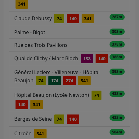
341
287m
Claude Debussy
74
140
341
Palme - Bigot
303m
Rue des Trois Pavillons
378m
386m
Quai de Clichy / Marc Bloch
138
140
Général Leclerc - Villeneuve - Hôpital
393m
Beaujon
74
174
274
341
433m
Hôpital Beaujon (Lycée Newton)
74
140
341
433m
Berges de Seine
74
140
504m
Citroën
341