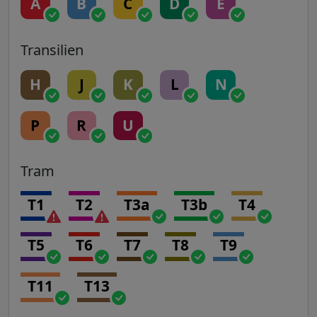
A
B
C
D
E
Transilien
H
J
K
L
N
P
R
U
Tram
T1
T2
T3a
T3b
T4
T5
T6
T7
T8
T9
T11
T13