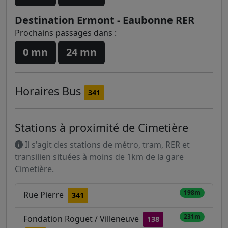
Destination Ermont - Eaubonne RER
Prochains passages dans :
0 mn
24 mn
Horaires
Bus
341
Stations à proximité de Cimetière
Il s'agit des stations de métro, tram, RER et
transilien situées à moins de 1km de la gare
Cimetière.
198m
Rue Pierre
341
231m
Fondation Roguet / Villeneuve
138