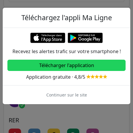
Téléchargez l'appli Ma Ligne
Autres lignes
Metro
1
2
3
3B
4
Recevez les alertes trafic sur votre smartphone !
Télécharger l'application
5
6
7
7B
8
Application gratuite · 4,8/5
9
10
11
12
13
Continuer sur le site
14
RER