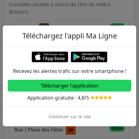
transilien situées à moins de 1km du métro
Botzaris.
249m
Alouettes
71
Téléchargez l'appli Ma Ligne
393m
Manin
48
60
71
416m
D'Hautpoul
71
75
444m
Recevez les alertes trafic sur votre smartphone !
Place des Fêtes
11
48
60
7B
475m
Télécharger l'application
Danube
75
7B
Application gratuite · 4,8/5
491m
Jourdain
11
20
26
520m
Buttes Chaumont
71
7B
Continuer sur le site
524m
Rue / Place des Fêtes
20