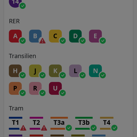
14
RER
A
B
C
D
E
Transilien
H
J
K
L
N
P
R
U
Tram
T1
T2
T3a
T3b
T4