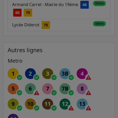
554m
Armand Carrel - Mairie du 19ème
48
60
75
580m
Lycée Diderot
75
Autres lignes
Metro
1
2
3
3B
4
5
6
7
7B
8
9
10
11
12
13