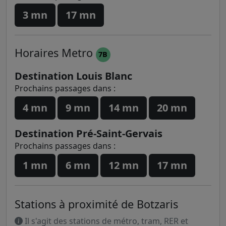
3 mn
17 mn
Horaires
Metro
7B
Destination Louis Blanc
Prochains passages dans :
4 mn
9 mn
14 mn
20 mn
Destination Pré-Saint-Gervais
Prochains passages dans :
1 mn
6 mn
12 mn
17 mn
Stations à proximité de Botzaris
Il s'agit des stations de métro, tram, RER et