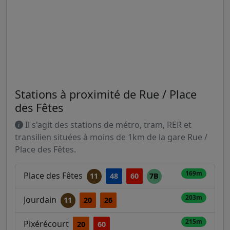
Stations à proximité de Rue / Place
des Fêtes
Il s'agit des stations de métro, tram, RER et
transilien situées à moins de 1km de la gare Rue /
Place des Fêtes.
169m
Place des Fêtes
11
48
60
7B
203m
Jourdain
11
20
26
215m
Pixérécourt
20
60