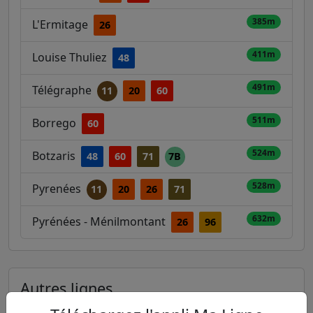
385m
L'Ermitage
26
411m
Louise Thuliez
48
491m
Télégraphe
11
20
60
511m
Borrego
60
524m
Botzaris
48
60
71
7B
528m
Pyrenées
11
20
26
71
632m
Pyrénées - Ménilmontant
26
96
Autres lignes