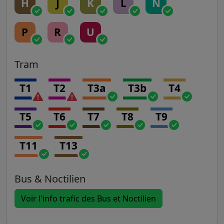
H
J
K
L
N
P
R
U
Tram
T1
T2
T3a
T3b
T4
T5
T6
T7
T8
T9
T11
T13
Bus & Noctilien
Voir l'info trafic des Bus et Noctilien