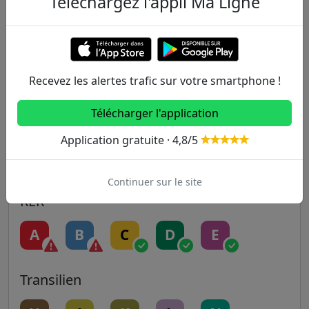
Téléchargez l'appli Ma Ligne
Metro
1
2
3
3B
4
5
6
7
7B
8
Recevez les alertes trafic sur votre smartphone !
Télécharger l'application
9
10
11
12
13
Application gratuite · 4,8/5
14
Continuer sur le site
RER
A
B
C
D
E
Transilien