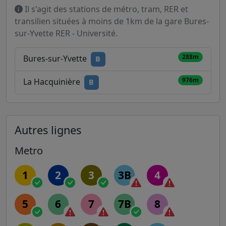
Il s'agit des stations de métro, tram, RER et
transilien situées à moins de 1km de la gare Bures-
sur-Yvette RER - Université.
288m
Bures-sur-Yvette
B
976m
La Hacquinière
B
Autres lignes
Metro
1
2
3
3B
4
5
6
7
7B
8