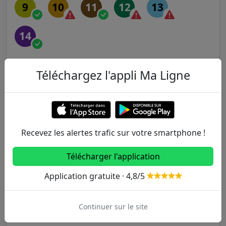
9
10
11
12
13
14
RER
Téléchargez l'appli Ma Ligne
A
B
C
D
E
Transilien
Recevez les alertes trafic sur votre smartphone !
H
J
K
L
N
Télécharger l'application
Application gratuite · 4,8/5
P
R
U
Continuer sur le site
Tram