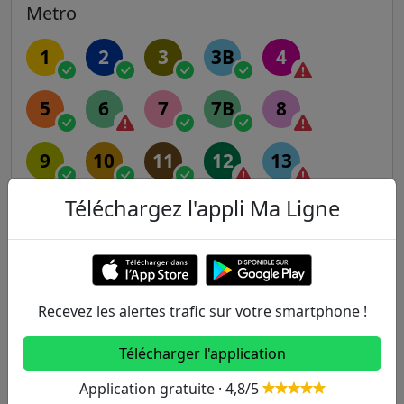
Metro
1
2
3
3B
4
5
6
7
7B
8
9
10
11
12
13
Téléchargez l'appli Ma Ligne
14
RER
Recevez les alertes trafic sur votre smartphone !
A
B
C
D
E
Télécharger l'application
Transilien
Application gratuite · 4,8/5