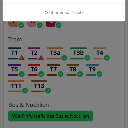
H
J
K
L
N
Continuer sur le site
P
R
U
Tram
T1
T2
T3a
T3b
T4
T5
T6
T7
T8
T9
T11
T13
Bus & Noctilien
Voir l'info trafic des Bus et Noctilien