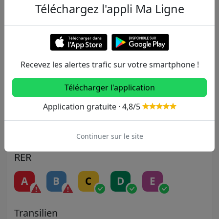
Téléchargez l'appli Ma Ligne
Metro
1
2
3
3B
4
Recevez les alertes trafic sur votre smartphone !
5
6
7
7B
8
Télécharger l'application
9
10
11
12
13
Application gratuite · 4,8/5
14
Continuer sur le site
RER
A
B
C
D
E
Transilien