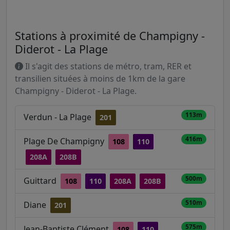
Stations à proximité de Champigny -
Diderot - La Plage
Il s'agit des stations de métro, tram, RER et
transilien situées à moins de 1km de la gare
Champigny - Diderot - La Plage.
113m
Verdun - La Plage
201
416m
Plage De Champigny
108
110
208A
208B
500m
Guittard
108
110
208A
208B
510m
Diane
201
575m
Jean-Baptiste Clément
108
110