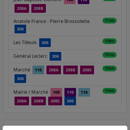
208A
208B
Anatole France - Pierre Brossolette
711m
306
728m
Les Tilleuls
306
731m
Général Leclerc
306
740m
Marché
116
208A
208B
208S
306
755m
Mairie / Marché
108
110
116
208A
208B
208S
306
Autres lignes