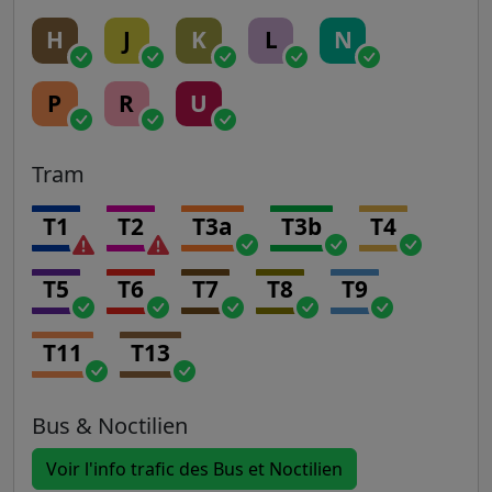
H
J
K
L
N
P
R
U
Tram
T1
T2
T3a
T3b
T4
T5
T6
T7
T8
T9
T11
T13
Bus & Noctilien
Voir l'info trafic des Bus et Noctilien