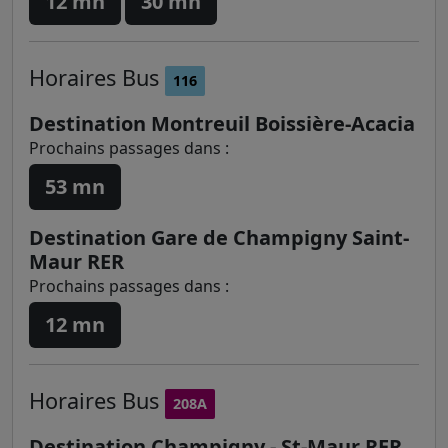
12 mn
30 mn
Horaires
Bus
116
Destination Montreuil Boissière-Acacia
Prochains passages dans :
53 mn
Destination Gare de Champigny Saint-
Maur RER
Prochains passages dans :
12 mn
Horaires
Bus
208A
Destination Champigny - St-Maur RER