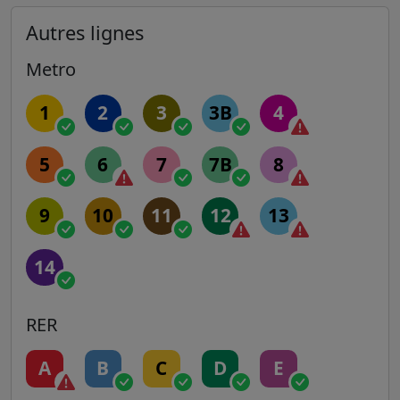
Autres lignes
Metro
1
2
3
3B
4
5
6
7
7B
8
9
10
11
12
13
14
RER
A
B
C
D
E