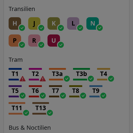
Transilien
H
J
K
L
N
P
R
U
Tram
T1
T2
T3a
T3b
T4
T5
T6
T7
T8
T9
T11
T13
Bus & Noctilien