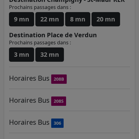
Prochains passages dans :
9 mn
22 mn
8 mn
20 mn
Destination Place de Verdun
Prochains passages dans :
3 mn
32 mn
Horaires
Bus
208B
Horaires
Bus
208S
Horaires
Bus
306