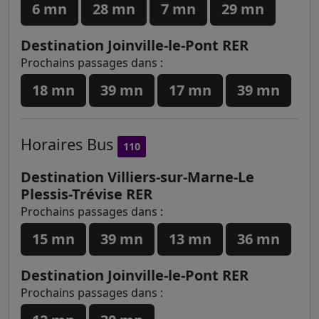
6 mn
28 mn
7 mn
29 mn
Destination Joinville-le-Pont RER
Prochains passages dans :
18 mn
39 mn
17 mn
39 mn
Horaires
Bus
110
Destination Villiers-sur-Marne-Le
Plessis-Trévise RER
Prochains passages dans :
15 mn
39 mn
13 mn
36 mn
Destination Joinville-le-Pont RER
Prochains passages dans :