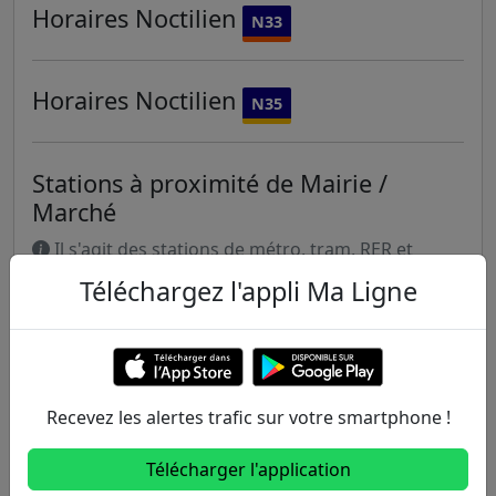
Horaires
Noctilien
N33
Horaires
Noctilien
N35
Stations à proximité de Mairie /
Marché
Il s'agit des stations de métro, tram, RER et
transilien situées à moins de 1km de la gare Mairie
Téléchargez l'appli Ma Ligne
/ Marché.
308m
Marché
116
208A
208B
208S
306
Recevez les alertes trafic sur votre smartphone !
325m
République - Stalingrad
110
116
Télécharger l'application
352m