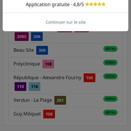
Guittard
108
110
208A
208B
Application gratuite · 4,8/5
356m
Rue à Trait
108
Continuer sur le site
410m
Rue du Monument
208A
208B
208S
306
601m
Beau Site
306
630m
Polyclinique
108
632m
République - Alexandre Fourny
106
110
116
689m
Verdun - La Plage
201
691m
Guy Môquet
106