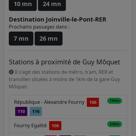
10 mn
24 mn
Destination Joinville-le-Pont-RER
Prochains passages dans :
7 mn
26 mn
Stations à proximité de Guy Môquet
Il s'agit des stations de métro, tram, RER et
transilien situées à moins de 1km de la gare Guy
Môquet.
194m
République - Alexandre Fourny
106
110
116
348m
Fourny Egalité
106