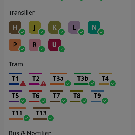
Transilien
H
J
K
L
N
P
R
U
Tram
T1
T2
T3a
T3b
T4
T5
T6
T7
T8
T9
T11
T13
Bus & Noctilien