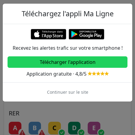
Téléchargez l'appli Ma Ligne
Autres lignes
Metro
1
2
3
3B
4
Recevez les alertes trafic sur votre smartphone !
5
6
7
7B
8
Télécharger l'application
Application gratuite · 4,8/5
9
10
11
12
13
Continuer sur le site
14
RER
A
B
C
D
E