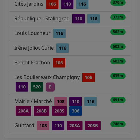
370m
Cités Jardins
106
110
116
372m
République - Stalingrad
110
116
562m
Louis Loucheur
116
602m
Irène Joliot Curie
116
603m
Benoit Frachon
106
635m
Les Boullereaux Champigny
106
110
520
E
691m
Mairie / Marché
108
110
116
208A
208B
208S
306
748m
Guittard
108
110
208A
208B