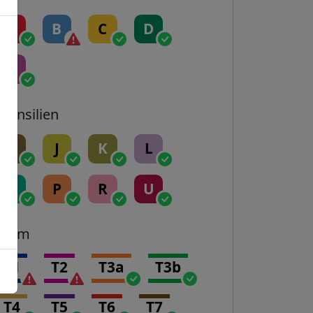
A
B
C
D
E
Transilien
H
J
K
L
N
P
R
U
Tram
T1
T2
T3a
T3b
T4
T5
T6
T7