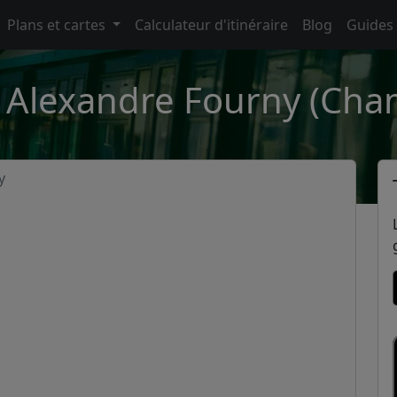
Plans et cartes
Calculateur d'itinéraire
Blog
Guides
- Alexandre Fourny (Ch
y