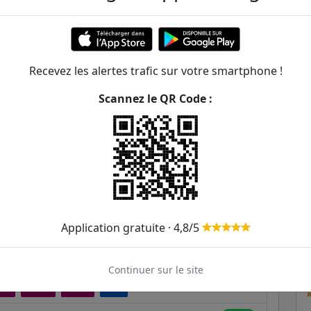
194m
268m
Recevez les alertes trafic sur votre smartphone !
313m
Scannez le QR Code :
455m
487m
540m
603m
Application gratuite · 4,8/5
622m
520
E
Continuer sur le site
632m
8A
208B
208S
306