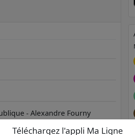
ublique - Alexandre Fourny
ER et transilien situées à moins de 1km de la gare
Téléchargez l'appli Ma Ligne