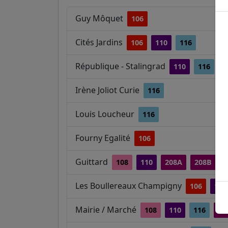
Guy Môquet
106
Cités Jardins
106
110
116
République - Stalingrad
110
116
Irène Joliot Curie
116
Louis Loucheur
116
Fourny Egalité
106
Guittard
108
110
208A
208B
Les Boullereaux Champigny
106
110
Mairie / Marché
108
110
116
20