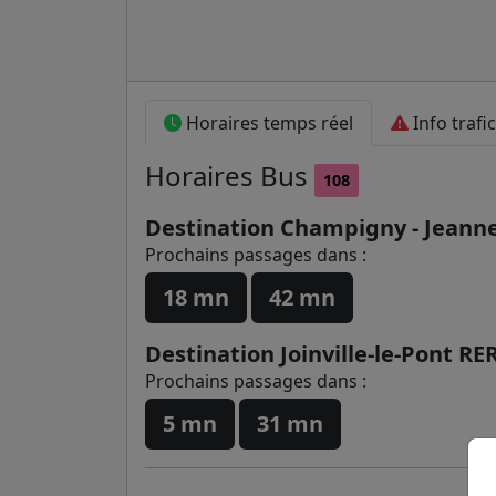
Horaires temps réel
Info trafic
Horaires
Bus
108
Destination Champigny - Jeann
Prochains passages dans :
18 mn
42 mn
Destination Joinville-le-Pont RE
Prochains passages dans :
5 mn
31 mn