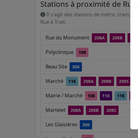
Stations à proximité de Rue 
Il s'agit des stations de métro, tram, R
Rue à Trait.
Rue du Monument
208A
208B
208
Polyclinique
108
Beau Site
306
Marché
116
208A
208B
208S
Mairie / Marché
108
110
116
20
Martelet
208A
208B
208S
Les Glaisières
306