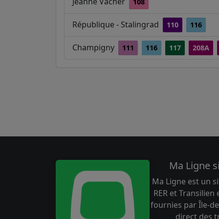
Jeanne Vacher
108
République - Stalingrad
110
116
Champigny
111
116
117
208A
Ma Ligne s
Ma Ligne est un si
RER et Transilien
fournies par Île-de
direct des 