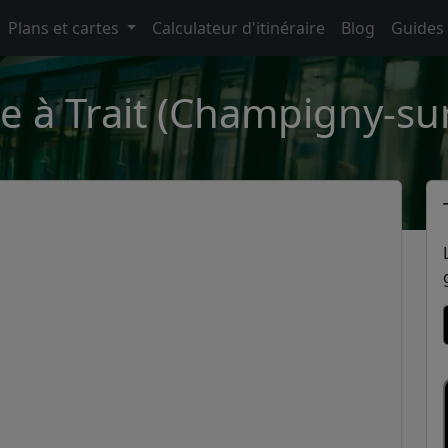
Plans et cartes
Calculateur d'itinéraire
Blog
Guides
e à Trait (Champigny-s