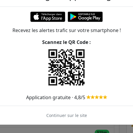
à Trait
ER et transilien situées à moins de 1km de la gare
Recevez les alertes trafic sur votre smartphone !
150m
S
306
Scannez le QR Code :
277m
323m
328m
306
356m
8A
208B
208S
306
Application gratuite · 4,8/5
474m
Continuer sur le site
493m
525m