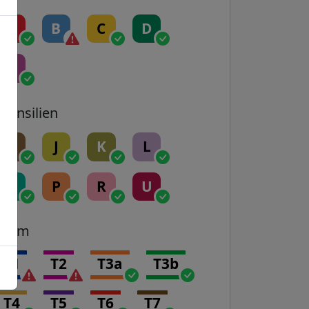
A
B
C
D
E
Transilien
H
J
K
L
N
P
R
U
Tram
T1
T2
T3a
T3b
T4
T5
T6
T7