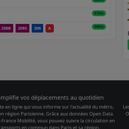
576m
599m
208B
208S
306
A
implifie vos déplacements au quotidien
te en ligne qui vous informe sur l'actualité du métro,
Le
 en région Parisienne. Grâce aux données Open Data
O
-France Mobilité, vous pouvez suivre la circulation en
transports en commun dans Paris et sa région.