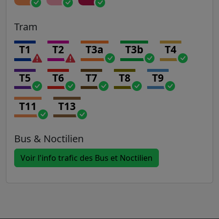
Tram
T1
T2
T3a
T3b
T4
T5
T6
T7
T8
T9
T11
T13
Bus & Noctilien
Voir l'info trafic des Bus et Noctilien