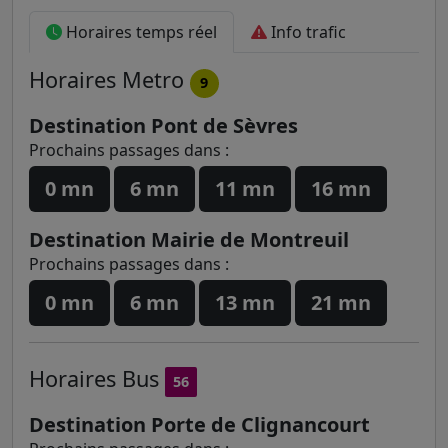
Horaires temps réel
Info trafic
Horaires
Metro
9
Destination Pont de Sèvres
Prochains passages dans :
0 mn
6 mn
11 mn
16 mn
Destination Mairie de Montreuil
Prochains passages dans :
0 mn
6 mn
13 mn
21 mn
Horaires
Bus
56
Destination Porte de Clignancourt