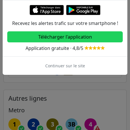
462m
Voltaire
9
46
56
61
69
471m
Charonne - Philippe Auguste
71
76
Recevez les alertes trafic sur votre smartphone !
486m
Rue des Boulets
9
56
Télécharger l'application
549m
Faidherbe Chaligny
8
46
86
Application gratuite · 4,8/5
557m
Hôpital Saint-Antoine (Nord)
86
Continuer sur le site
559m
Philippe Auguste
2
71
Autres lignes
Metro
1
2
3
3B
4