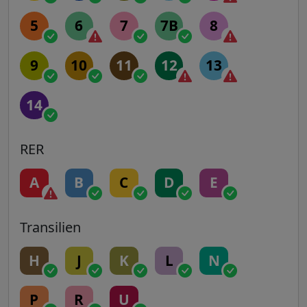
5
6
7
7B
8
9
10
11
12
13
14
RER
A
B
C
D
E
Transilien
H
J
K
L
N
P
R
U