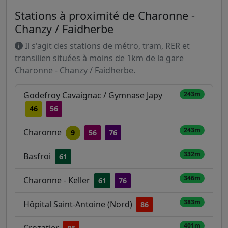
Stations à proximité de Charonne -
Chanzy / Faidherbe
Il s'agit des stations de métro, tram, RER et
transilien situées à moins de 1km de la gare
Charonne - Chanzy / Faidherbe.
Godefroy Cavaignac / Gymnase Japy
243m
46
56
243m
Charonne
9
56
76
332m
Basfroi
61
346m
Charonne - Keller
61
76
383m
Hôpital Saint-Antoine (Nord)
86
401m