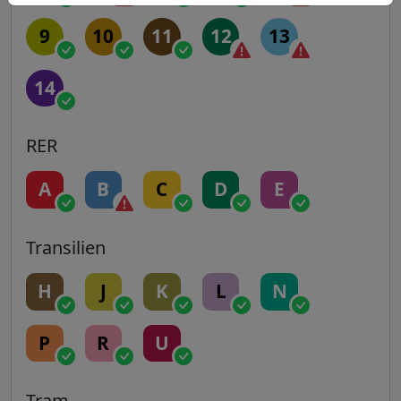
9
10
11
12
13
14
RER
A
B
C
D
E
Transilien
H
J
K
L
N
P
R
U
Tram