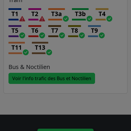
T1
T2
T3a
T3b
T4
T5
T6
T7
T8
T9
T11
T13
Bus & Noctilien
Voir l'info trafic des Bus et Noctilien