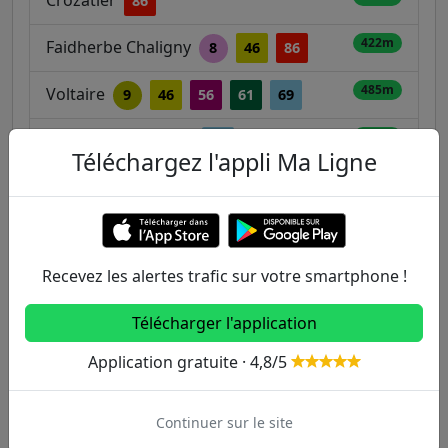
Crozatier
86
422m
Faidherbe Chaligny
8
46
86
485m
Voltaire
9
46
56
61
69
542m
Commandant Lamy
69
Téléchargez l'appli Ma Ligne
568m
Ledru Rollin
8
61
76
86
Recevez les alertes trafic sur votre smartphone !
Autres lignes
Metro
Télécharger l'application
Application gratuite · 4,8/5
1
2
3
3B
4
Continuer sur le site
5
6
7
7B
8