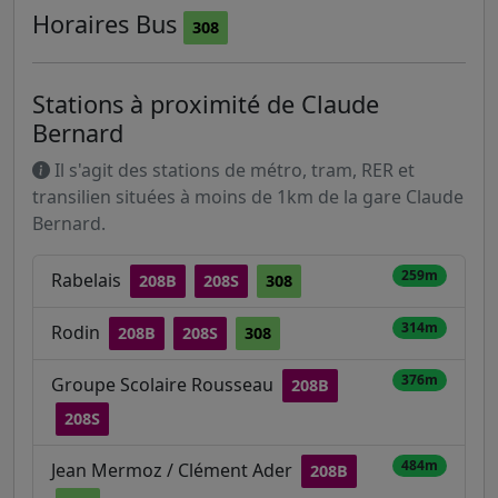
Horaires
Bus
308
Stations à proximité de Claude
Bernard
Il s'agit des stations de métro, tram, RER et
transilien situées à moins de 1km de la gare Claude
Bernard.
259m
Rabelais
208B
208S
308
314m
Rodin
208B
208S
308
376m
Groupe Scolaire Rousseau
208B
208S
484m
Jean Mermoz / Clément Ader
208B