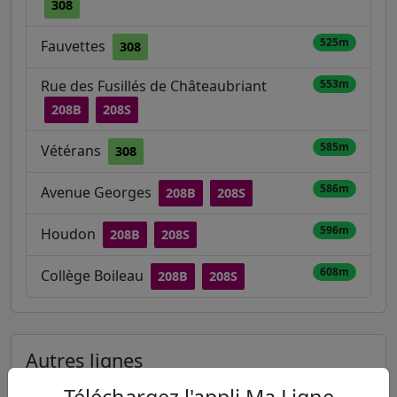
308
525m
Fauvettes
308
Rue des Fusillés de Châteaubriant
553m
208B
208S
585m
Vétérans
308
586m
Avenue Georges
208B
208S
596m
Houdon
208B
208S
608m
Collège Boileau
208B
208S
Autres lignes
Téléchargez l'appli Ma Ligne
Metro