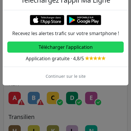
1
2
3
3B
4
5
6
7
7B
8
Recevez les alertes trafic sur votre smartphone !
9
10
11
12
13
Télécharger l'application
Application gratuite · 4,8/5
14
Continuer sur le site
RER
A
B
C
D
E
Transilien
H
J
K
L
N