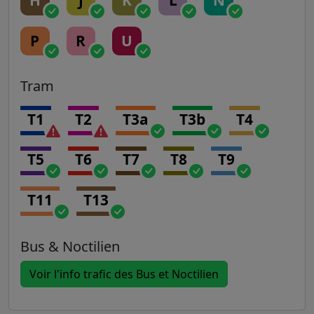
P
R
U
Tram
T1
T2
T3a
T3b
T4
T5
T6
T7
T8
T9
T11
T13
Bus & Noctilien
Voir l'info trafic des Bus et Noctilien