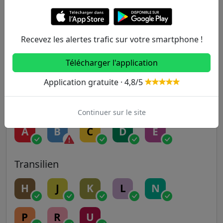
5
6
7
7B
8
Recevez les alertes trafic sur votre smartphone !
9
10
11
12
13
Télécharger l'application
14
Application gratuite · 4,8/5
RER
Continuer sur le site
A
B
C
D
E
Transilien
H
J
K
L
N
P
R
U