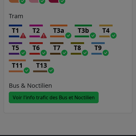
Tram
T1
T2
T3a
T3b
T4
T5
T6
T7
T8
T9
T11
T13
Bus & Noctilien
Voir l'info trafic des Bus et Noctilien