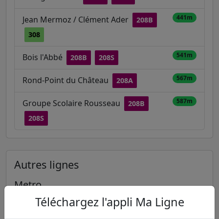
441m
Jean Mermoz / Clément Ader
208B
308
541m
Bois l'Abbé
208B
208S
567m
Rond-Point du Château
208A
587m
Groupe Scolaire Rousseau
208B
208S
Autres lignes
Metro
Téléchargez l'appli Ma Ligne
1
2
3
3B
4