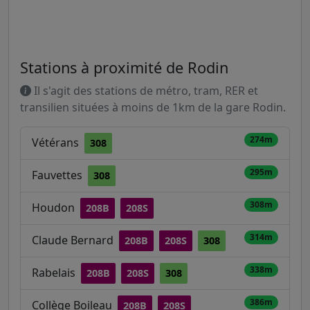
Stations à proximité de Rodin
Il s'agit des stations de métro, tram, RER et
transilien situées à moins de 1km de la gare Rodin.
274m
Vétérans
308
295m
Fauvettes
308
308m
Houdon
208B
208S
314m
Claude Bernard
208B
208S
308
338m
Rabelais
208B
208S
308
386m
Collège Boileau
208B
208S