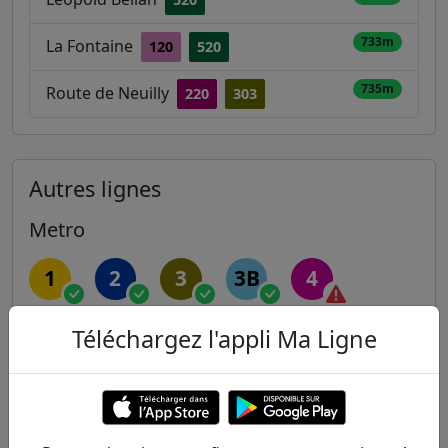
733m
La Fontaine
120
520
735m
Route de Neuilly
220
303
Autres lignes
Metro
1
2
3
3B
4
5
6
7
7B
8
Téléchargez l'appli Ma Ligne
9
10
11
12
13