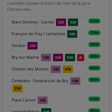
transilien situées à moins de 1km de la gare
Clémenceau.
223m
Marx Dormoy - Carnot
220
520
279m
François de Troy / Lamartine
520
340m
Verdun
220
388m
Bry-sur-Marne
120
220
520
A
406m
Chemin des Moines
120
210
496m
Cimetière - Funérarium de Bry
120
210
574m
Place Carnot
120
689m
Leopold Bellan
520