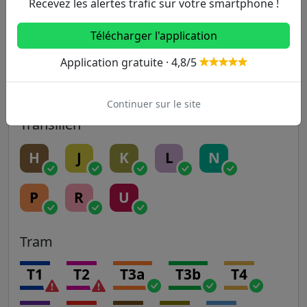
14
Recevez les alertes trafic sur votre smartphone !
Télécharger l'application
RER
Application gratuite · 4,8/5
A
B
C
D
E
Continuer sur le site
Transilien
H
J
K
L
N
P
R
U
Tram
T1
T2
T3a
T3b
T4