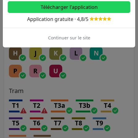
RER
Télécharger l'application
A
B
C
D
E
Application gratuite · 4,8/5
Transilien
Continuer sur le site
H
J
K
L
N
P
R
U
Tram
T1
T2
T3a
T3b
T4
T5
T6
T7
T8
T9