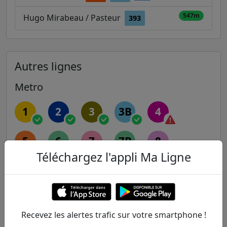
547m
Hugo Mirabeau / Pasteur
393
Autres lignes
Metro
1
2
3
3B
4
5
6
7
7B
8
Téléchargez l'appli Ma Ligne
9
10
11
12
13
14
Recevez les alertes trafic sur votre smartphone !