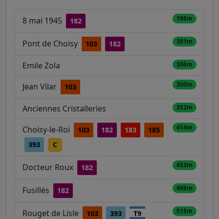
186m
8 mai 1945
182
301m
Pont de Choisy
103
182
Emile Zola
306m
350m
Jean Vilar
103
Anciennes Cristalleries
352m
414m
Choisy-le-Roi
103
182
183
185
393
C
453m
Docteur Roux
182
498m
Fusillés
182
515m
Rouget de Lisle
103
393
T9