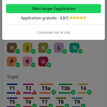
RER
Télécharger l'application
Application gratuite · 4,8/5
A
B
C
D
E
Continuer sur le site
Transilien
H
J
K
L
N
P
R
U
Tram
T1
T2
T3a
T3b
T4
T5
T6
T7
T8
T9