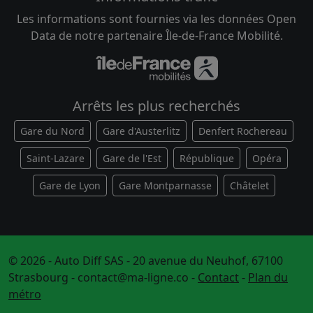
Les informations sont fournies via les données Open
Data de notre partenaire Île-de-France Mobilité.
Arrêts les plus recherchés
Gare du Nord
Gare d'Austerlitz
Denfert Rochereau
Saint-Lazare
Gare de l'Est
République
Opéra
Gare de Lyon
Gare Montparnasse
Châtelet
© 2026 - Auto Diff SAS - 20 avenue du Neuhof, 67100
Strasbourg -
contact@ma-ligne.co
-
Contact
-
Plan du
métro