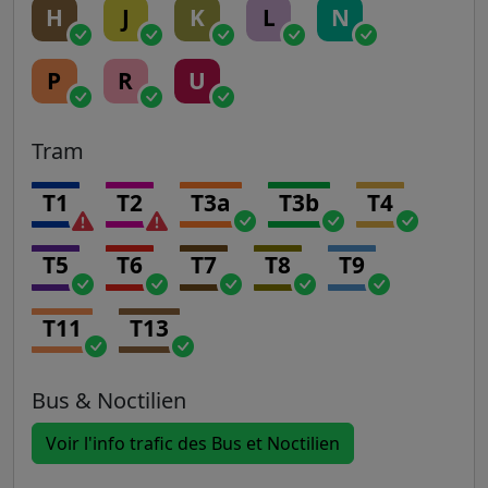
H
J
K
L
N
P
R
U
Tram
T1
T2
T3a
T3b
T4
T5
T6
T7
T8
T9
T11
T13
Bus & Noctilien
Voir l'info trafic des Bus et Noctilien