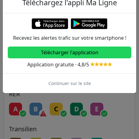
Téléchargez l'appli Ma Ligne
Metro
1
2
3
3B
4
5
6
7
7B
8
Recevez les alertes trafic sur votre smartphone !
Télécharger l'application
9
10
11
12
13
Application gratuite · 4,8/5
14
Continuer sur le site
RER
A
B
C
D
E
Transilien