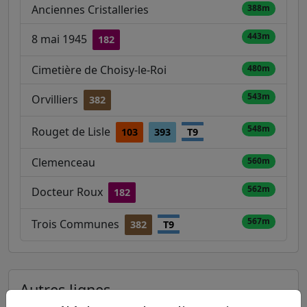
Anciennes Cristalleries
388m
443m
8 mai 1945
182
Cimetière de Choisy-le-Roi
480m
543m
Orvilliers
382
548m
Rouget de Lisle
103
393
T9
Clemenceau
560m
562m
Docteur Roux
182
567m
Trois Communes
382
T9
Autres lignes