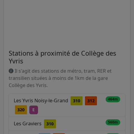
Stations à proximité de Collège des
Yvris
Il s'agit des stations de métro, tram, RER et
transilien situées à moins de 1km de la gare
Collège des Yvris.
464m
Les Yvris Noisy-le-Grand
310
312
320
E
560m
Les Graviers
310