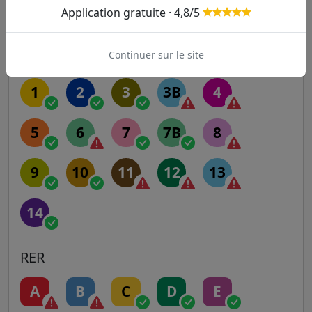
Application gratuite · 4,8/5
Autres lignes
Continuer sur le site
Metro
1
2
3
3B
4
5
6
7
7B
8
9
10
11
12
13
14
RER
A
B
C
D
E