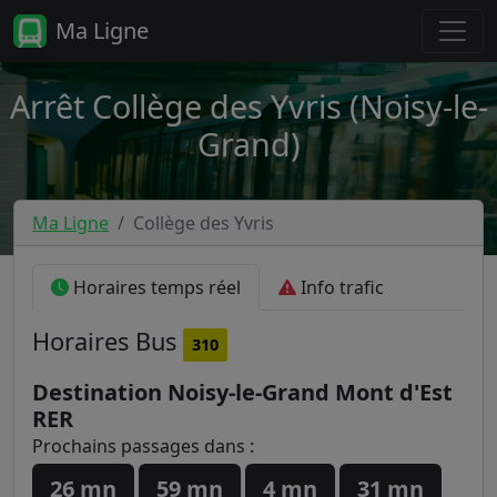
Ma Ligne
Arrêt Collège des Yvris (Noisy-le-
Grand)
Ma Ligne
Collège des Yvris
Horaires temps réel
Info trafic
Horaires
Bus
310
Destination Noisy-le-Grand Mont d'Est
RER
Prochains passages dans :
26 mn
59 mn
4 mn
31 mn