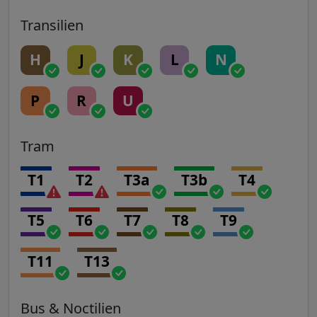
Transilien
H
J
K
L
N
P
R
U
Tram
T1
T2
T3a
T3b
T4
T5
T6
T7
T8
T9
T11
T13
Bus & Noctilien