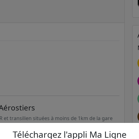
Aérostiers
ER et transilien situées à moins de 1km de la gare
Téléchargez l'appli Ma Ligne