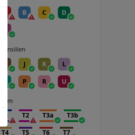
A
B
C
D
E
Transilien
H
J
K
L
N
P
R
U
Tram
T1
T2
T3a
T3b
T4
T5
T6
T7