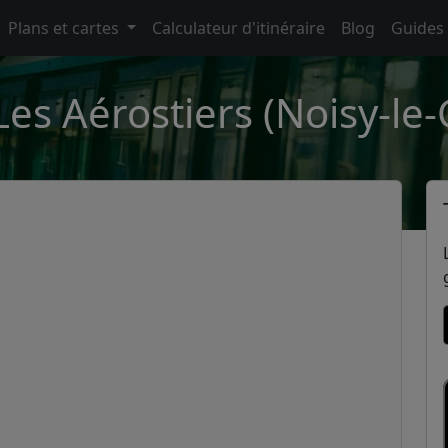
Plans et cartes
Calculateur d'itinéraire
Blog
Guides
Les Aérostiers (Noisy-le