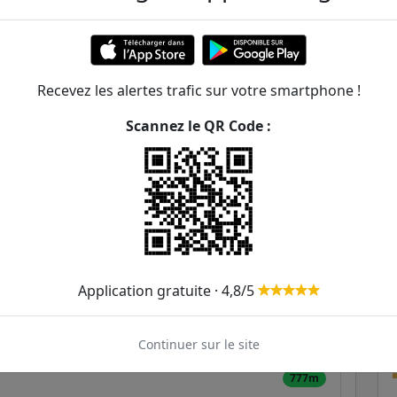
202m
257m
320m
Recevez les alertes trafic sur votre smartphone !
Scannez le QR Code :
451m
475m
519m
639m
Application gratuite · 4,8/5
675m
722m
Continuer sur le site
777m