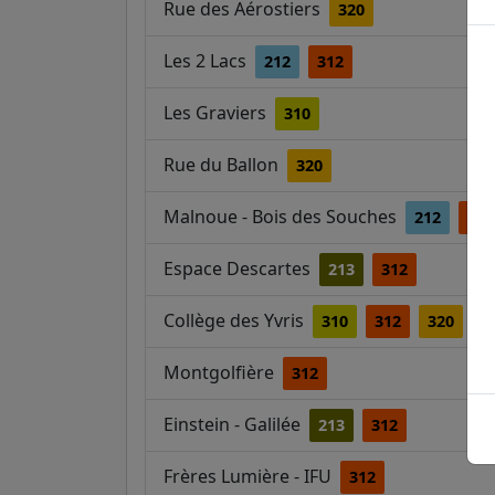
Rue des Aérostiers
320
Les 2 Lacs
212
312
Les Graviers
310
Rue du Ballon
320
Malnoue - Bois des Souches
212
312
Espace Descartes
213
312
Collège des Yvris
310
312
320
Montgolfière
312
Einstein - Galilée
213
312
Frères Lumière - IFU
312