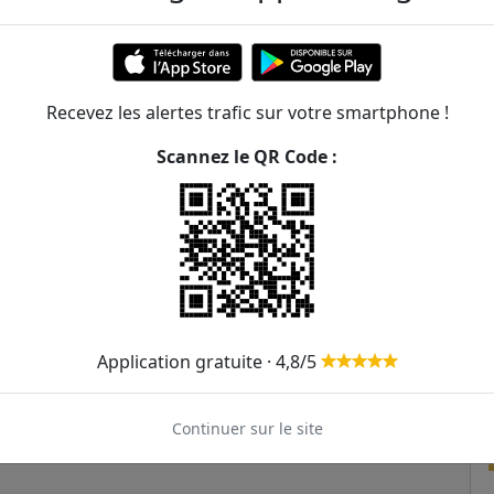
473m
542m
Recevez les alertes trafic sur votre smartphone !
554m
20
Scannez le QR Code :
612m
662m
675m
690m
Application gratuite · 4,8/5
Continuer sur le site