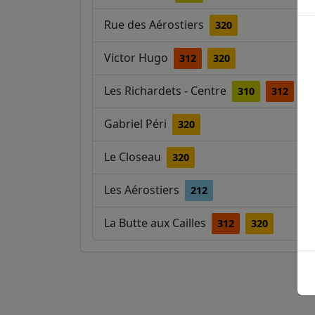
Rue des Aérostiers
320
Victor Hugo
312
320
Les Richardets - Centre
310
312
3
Gabriel Péri
320
Le Closeau
320
Les Aérostiers
212
La Butte aux Cailles
312
320