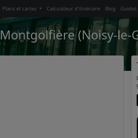
Plans et cartes
Calculateur d'itinéraire
Blog
Guides
 Montgolfière (Noisy-le-