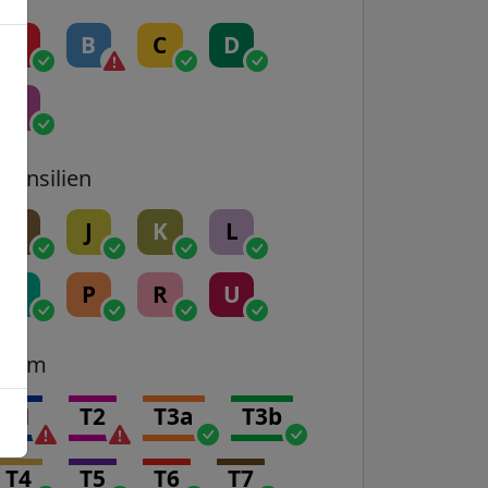
A
B
C
D
E
Transilien
H
J
K
L
N
P
R
U
Tram
T1
T2
T3a
T3b
T4
T5
T6
T7