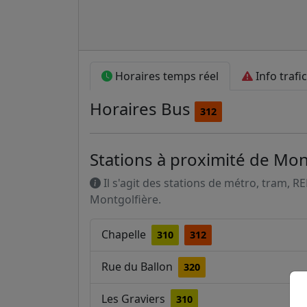
Horaires temps réel
Info trafic
Horaires
Bus
312
Stations à proximité de Mon
Il s'agit des stations de métro, tram, R
Montgolfière.
Chapelle
310
312
Rue du Ballon
320
Les Graviers
310