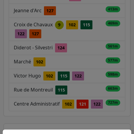
413m
Jeanne d'Arc
127
469m
Croix de Chavaux
9
102
115
122
127
561m
Diderot - Silvestri
124
577m
Marché
102
598m
Victor Hugo
102
115
122
663m
Rue de Montreuil
115
727m
Centre Administratif
102
121
122
Autres lignes