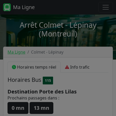
Ma Ligne
Arrêt Colmet - Lépinay
(Montreuil)
Ma Ligne
Colmet - Lépinay
Horaires temps réel
Info trafic
Horaires
Bus
115
Destination Porte des Lilas
Prochains passages dans :
0 mn
13 mn