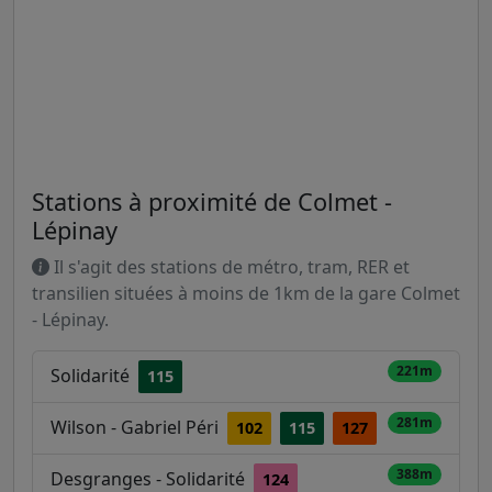
Stations à proximité de Colmet -
Lépinay
Il s'agit des stations de métro, tram, RER et
transilien situées à moins de 1km de la gare Colmet
- Lépinay.
221m
Solidarité
115
281m
Wilson - Gabriel Péri
102
115
127
388m
Desgranges - Solidarité
124