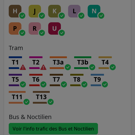
H
J
K
L
N
P
R
U
Tram
T1
T2
T3a
T3b
T4
T5
T6
T7
T8
T9
T11
T13
Bus & Noctilien
Voir l'info trafic des Bus et Noctilien