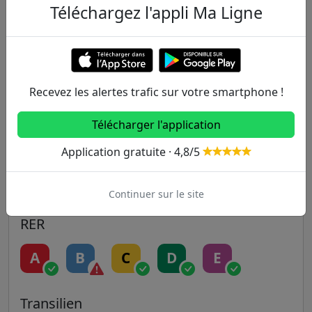
Téléchargez l'appli Ma Ligne
Metro
1
2
3
3B
4
Recevez les alertes trafic sur votre smartphone !
5
6
7
7B
8
Télécharger l'application
9
10
11
12
13
Application gratuite · 4,8/5
14
Continuer sur le site
RER
A
B
C
D
E
Transilien