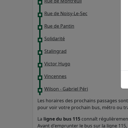
Rue de Montreuil
Rue de Noisy-Le-Sec
Rue de Pantin
Solidarité
Stalingrad
Victor Hugo
Vincennes
Wilson - Gabriel Péri
Les horaires des prochains passages sont 
pour voir votre prochain bus, métro ou t
La
ligne du bus 115
connaît régulièrement
Avant d'emprunter le bus sur la ligne 115, 