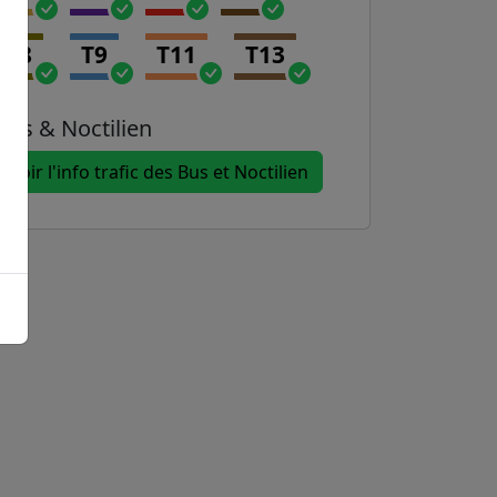
T8
T9
T11
T13
Bus & Noctilien
Voir l'info trafic des Bus et Noctilien