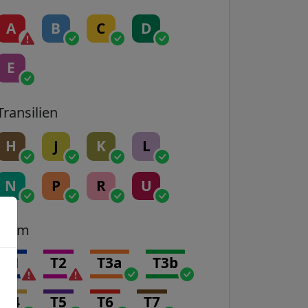
A
B
C
D
E
Transilien
H
J
K
L
N
P
R
U
Tram
T1
T2
T3a
T3b
T4
T5
T6
T7