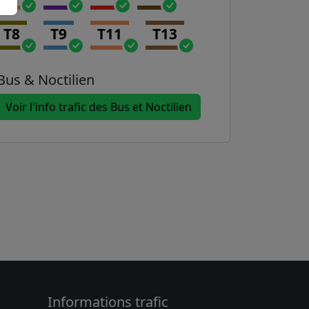
T8
T9
T11
T13
Bus & Noctilien
Voir l'info trafic des Bus et Noctilien
Informations trafic