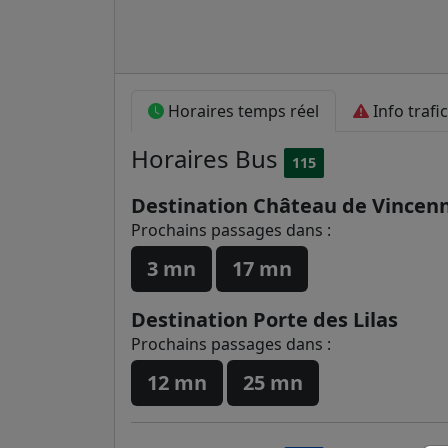
Horaires temps réel
Info trafic
Horaires
Bus
115
Destination Château de Vincen
Prochains passages dans :
3 mn
17 mn
Destination Porte des Lilas
Prochains passages dans :
12 mn
25 mn