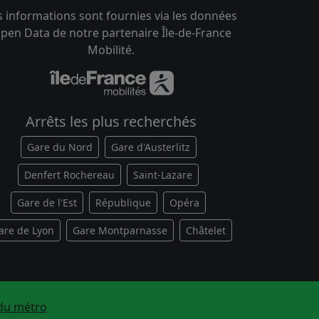
s informations sont fournies via les données
pen Data de notre partenaire Île-de-France
Mobilité.
Arrêts les plus recherchés
Gare du Nord
Gare d'Austerlitz
Denfert Rochereau
Saint-Lazare
Gare de l'Est
République
Opéra
are de Lyon
Gare Montparnasse
Châtelet
du métro