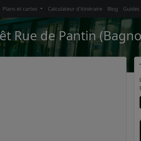
Plans et cartes
Calculateur d'itinéraire
Blog
Guides
êt Rue de Pantin (Bagno