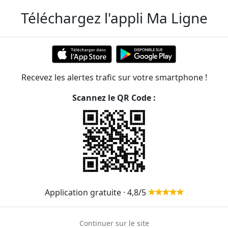
Téléchargez l'appli Ma Ligne
nes
Recevez les alertes trafic sur votre smartphone !
Scannez le QR Code :
 de Pantin
ER et transilien situées à moins de 1km de la gare
160m
242m
Application gratuite · 4,8/5
308m
Continuer sur le site
309m