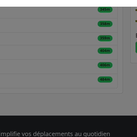
345m
358m
359m
404m
406m
484m
implifie vos déplacements au quotidien