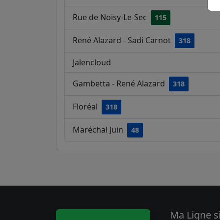
Rue de Noisy-Le-Sec
115
René Alazard - Sadi Carnot
318
Jalencloud
Gambetta - René Alazard
318
Floréal
318
Maréchal Juin
48
Ma Ligne s