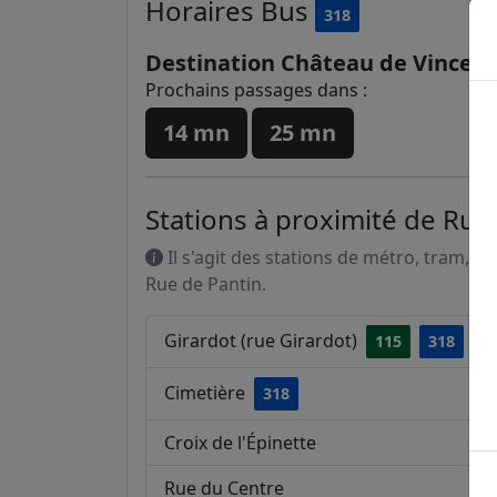
Horaires
Bus
318
Destination Château de Vincen
Prochains passages dans :
14 mn
25 mn
Stations à proximité de Rue
Il s'agit des stations de métro, tram, R
Rue de Pantin.
Girardot (rue Girardot)
115
318
Cimetière
318
Croix de l'Épinette
Rue du Centre