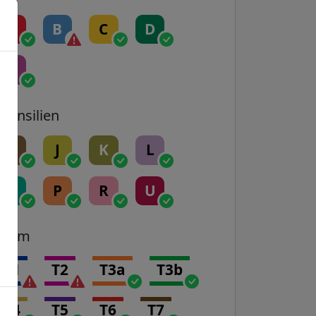
A
B
C
D
E
Transilien
H
J
K
L
N
P
R
U
Tram
T1
T2
T3a
T3b
T4
T5
T6
T7