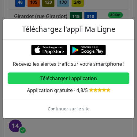
48
105
129
170
249
494m
Girardot (rue Girardot)
115
318
Téléchargez l'appli Ma Ligne
Autres lignes
Metro
Recevez les alertes trafic sur votre smartphone !
1
2
3
3B
4
Télécharger l'application
5
6
7
7B
8
Application gratuite · 4,8/5
9
10
11
12
13
Continuer sur le site
14