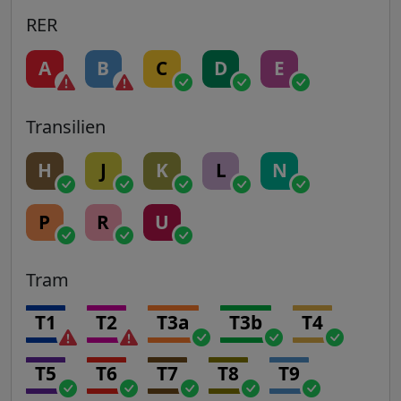
RER
A
B
C
D
E
Transilien
H
J
K
L
N
P
R
U
Tram
T1
T2
T3a
T3b
T4
T5
T6
T7
T8
T9