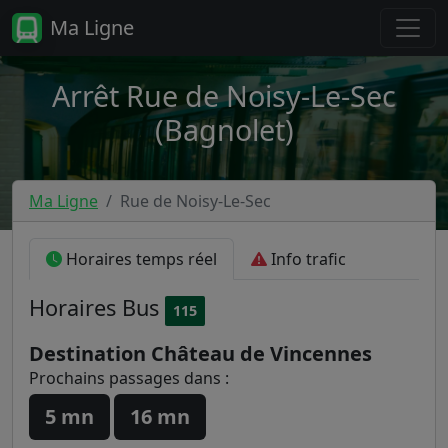
Ma Ligne
Arrêt Rue de Noisy-Le-Sec
(Bagnolet)
Ma Ligne
Rue de Noisy-Le-Sec
Horaires temps réel
Info trafic
Horaires
Bus
115
Destination Château de Vincennes
Prochains passages dans :
5 mn
16 mn