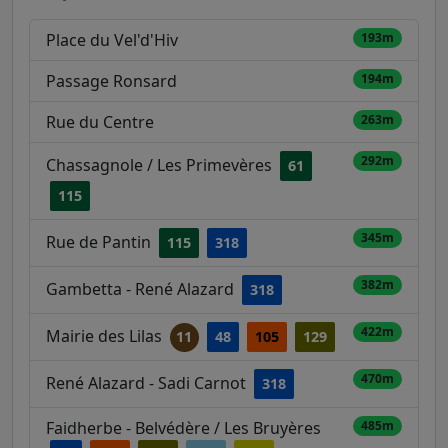
Place du Vel'd'Hiv
193m
Passage Ronsard
194m
Rue du Centre
263m
292m
Chassagnole / Les Primevères
61
115
345m
Rue de Pantin
115
318
382m
Gambetta - René Alazard
318
422m
Mairie des Lilas
11
48
105
129
470m
René Alazard - Sadi Carnot
318
Faidherbe - Belvédère / Les Bruyères
485m