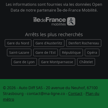
Les informations sont fournies via les données Open
Data de notre partenaire Île-de-France Mobilité.
Arrêts les plus recherchés
Gare du Nord
Gare d'Austerlitz
Denfert Rochereau
Saint-Lazare
Gare de l'Est
République
Opéra
Gare de Lyon
Gare Montparnasse
Châtelet
© 2026 - Auto Diff SAS - 20 avenue du Neuhof, 67100
Strasbourg -
contact@ma-ligne.co
-
Contact
-
Plan du
métro