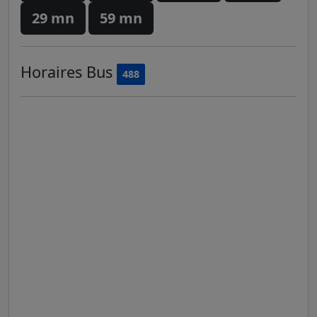
29 mn
59 mn
Horaires
Bus
488