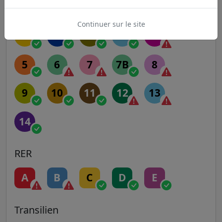
Metro
Continuer sur le site
1
2
3
3B
4
5
6
7
7B
8
9
10
11
12
13
14
RER
A
B
C
D
E
Transilien