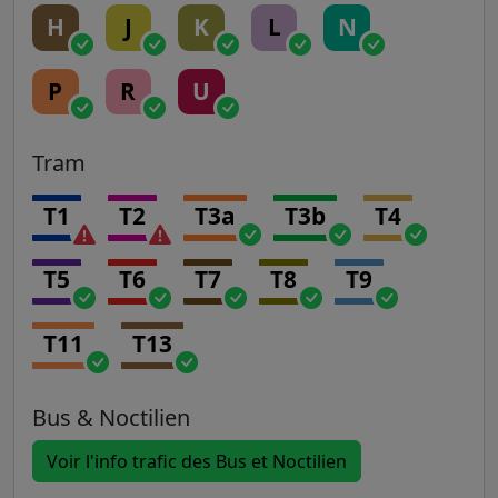
H
J
K
L
N
P
R
U
Tram
T1
T2
T3a
T3b
T4
T5
T6
T7
T8
T9
T11
T13
Bus & Noctilien
Voir l'info trafic des Bus et Noctilien