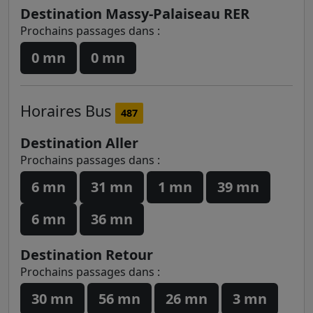
Destination Massy-Palaiseau RER
Prochains passages dans :
0 mn
0 mn
Horaires
Bus
487
Destination Aller
Prochains passages dans :
6 mn
31 mn
1 mn
39 mn
6 mn
36 mn
Destination Retour
Prochains passages dans :
30 mn
56 mn
26 mn
3 mn