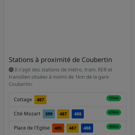
Stations à proximité de Coubertin
Il s'agit des stations de métro, tram, RER et
transilien situées à moins de 1km de la gare
Coubertin.
193m
Cottage
487
430m
Cité Mozart
399
487
488
466m
Place de l'Eglise
485
487
488