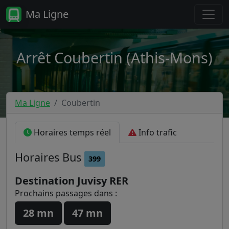
Ma Ligne
Arrêt Coubertin (Athis-Mons)
Ma Ligne
Coubertin
Horaires temps réel
Info trafic
Horaires
Bus
399
Destination Juvisy RER
Prochains passages dans :
28 mn
47 mn