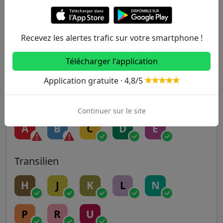
5
6
7
7B
8
Recevez les alertes trafic sur votre smartphone !
9
10
11
12
13
Télécharger l'application
14
Application gratuite · 4,8/5
RER
Continuer sur le site
A
B
C
D
E
Transilien
H
J
K
L
N
P
R
U