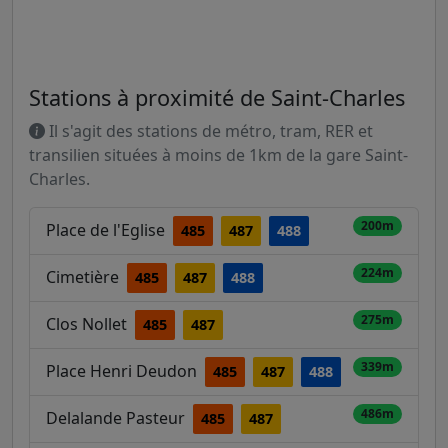
Stations à proximité de Saint-Charles
Il s'agit des stations de métro, tram, RER et
transilien situées à moins de 1km de la gare Saint-
Charles.
200m
Place de l'Eglise
485
487
488
224m
Cimetière
485
487
488
275m
Clos Nollet
485
487
339m
Place Henri Deudon
485
487
488
486m
Delalande Pasteur
485
487