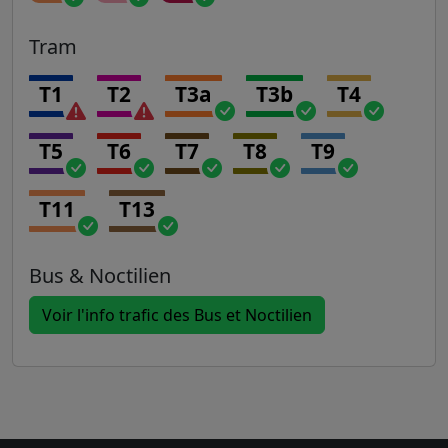
Tram
T1
T2
T3a
T3b
T4
T5
T6
T7
T8
T9
T11
T13
Bus & Noctilien
Voir l'info trafic des Bus et Noctilien