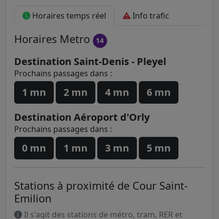
Horaires temps réel
Info trafic
Horaires
Metro
14
Destination Saint-Denis - Pleyel
Prochains passages dans :
1 mn
2 mn
4 mn
6 mn
Destination Aéroport d'Orly
Prochains passages dans :
0 mn
1 mn
3 mn
5 mn
Stations à proximité de Cour Saint-
Emilion
Il s'agit des stations de métro, tram, RER et