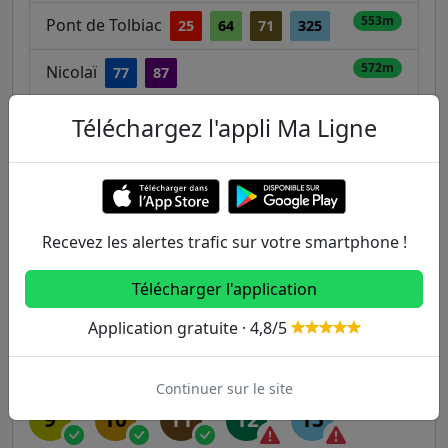
553m
Pont de Tolbiac
25
64
71
325
572m
Nicolaï
77
87
597m
Baron Leroy
111
T3a
Téléchargez l'appli Ma Ligne
Autres lignes
Recevez les alertes trafic sur votre smartphone !
Metro
Télécharger l'application
1
2
3
3B
4
Application gratuite · 4,8/5
5
6
7
7B
8
Continuer sur le site
9
10
11
12
13