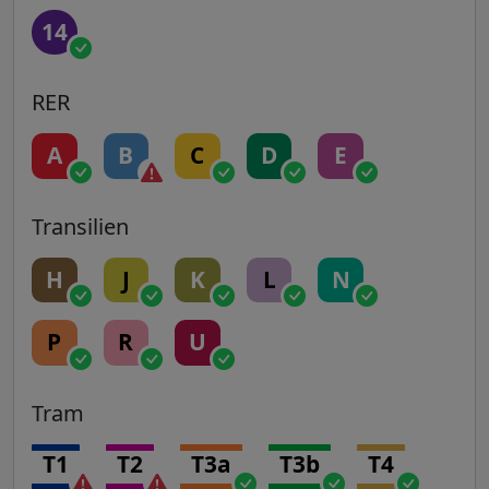
14
RER
A
B
C
D
E
Transilien
H
J
K
L
N
P
R
U
Tram
T1
T2
T3a
T3b
T4