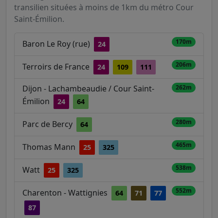
transilien situées à moins de 1km du métro Cour
Saint-Émilion.
170m
Baron Le Roy (rue)
24
206m
Terroirs de France
24
109
111
Dijon - Lachambeaudie / Cour Saint-
262m
Émilion
24
64
280m
Parc de Bercy
64
465m
Thomas Mann
25
325
538m
Watt
25
325
552m
Charenton - Wattignies
64
71
77
87