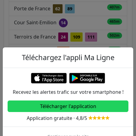
407m
Porte de France
62
89
465m
Cour Saint-Emilion
14
502m
Terroirs de France
24
109
111
566m
Avenue de France
T3a
Téléchargez l'appli Ma Ligne
608m
Pont National - Quai De Bercy
24
109
111
Recevez les alertes trafic sur votre smartphone !
Autres lignes
Télécharger l'application
Metro
Application gratuite · 4,8/5
1
2
3
3B
4