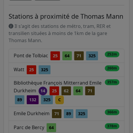
Stations à proximité de Thomas Mann
Il s'agit des stations de métro, tram, RER et
transilien situées à moins de 1km de la gare
Thomas Mann.
252m
Pont de Tolbiac
25
64
71
325
260m
Watt
25
325
Bibliothèque François Mitterrand Emile
357m
Durkheim
14
25
62
64
71
89
132
325
C
366m
Emile Durkheim
71
89
325
378m
Parc de Bercy
64