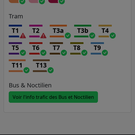
Tram
T1
T2
T3a
T3b
T4
T5
T6
T7
T8
T9
T11
T13
Bus & Noctilien
Voir l'info trafic des Bus et Noctilien