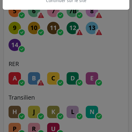
Continuer sur le site
5
6
7
7B
8
9
10
11
12
13
14
RER
A
B
C
D
E
Transilien
H
J
K
L
N
P
R
U