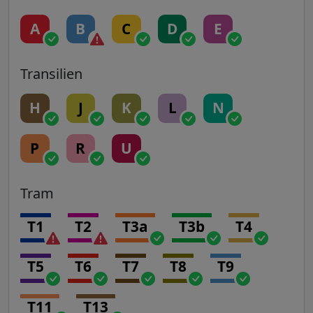
A
B
C
D
E
Transilien
H
J
K
L
N
P
R
U
Tram
T1
T2
T3a
T3b
T4
T5
T6
T7
T8
T9
T11
T13