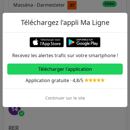
624m
Masséna - Darmesteter
27
Téléchargez l'appli Ma Ligne
Autres lignes
Metro
Recevez les alertes trafic sur votre smartphone !
1
2
3
3B
4
Télécharger l'application
5
6
7
7B
8
Application gratuite · 4,8/5
9
10
11
12
13
Continuer sur le site
14
RER