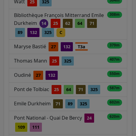
304m
Watt
25
325
Bibliothèque François Mitterrand Emile
308m
Durkheim
14
25
62
64
71
89
132
325
C
379m
Maryse Bastié
27
132
T3a
407m
Thomas Mann
25
325
550m
Oudiné
27
132
587m
Pont de Tolbiac
25
64
71
325
602m
Emile Durkheim
71
89
325
620m
Pont National - Quai De Bercy
24
109
111