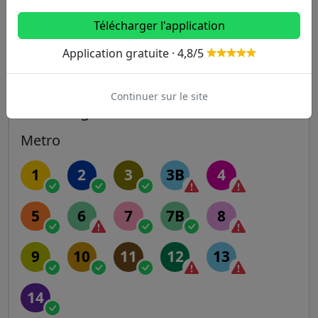
870m
Eglise Notre Dame
346
Télécharger l'application
902m
Foch - Marne
346
Application gratuite · 4,8/5
Continuer sur le site
Autres lignes
Metro
1
2
3
3B
4
5
6
7
7B
8
9
10
11
12
13
14