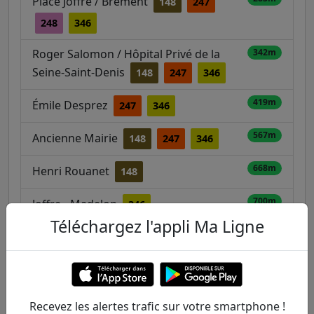
Place Joffre / Brément
148
247
248
346
Roger Salomon / Hôpital Privé de la
342m
Seine-Saint-Denis
148
247
346
419m
Émile Desprez
247
346
567m
Ancienne Mairie
148
247
346
668m
Henri Rouanet
148
700m
Joffre - Madelon
346
Téléchargez l'appli Ma Ligne
797m
Hôtel de Ville / Mairie
148
247
346
799m
Stade Charles Sage
247
248
Recevez les alertes trafic sur votre smartphone !