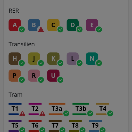
RER
A
B
C
D
E
Transilien
H
J
K
L
N
P
R
U
Tram
T1
T2
T3a
T3b
T4
T5
T6
T7
T8
T9