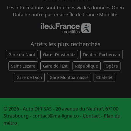
Les informations sont fournies via les données Open
Data de notre partenaire Île-de-France Mobilité.
Arrêts les plus recherchés
Gare du Nord
Gare d'Austerlitz
Denfert Rochereau
Saint-Lazare
Gare de l'Est
République
Opéra
Gare de Lyon
Gare Montparnasse
Châtelet
© 2026 - Auto Diff SAS - 20 avenue du Neuhof, 67100
Strasbourg -
contact@ma-ligne.co
-
Contact
-
Plan du
métro