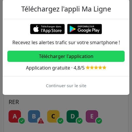
Autres lignes
Téléchargez l'appli Ma Ligne
Metro
1
2
3
3B
4
Recevez les alertes trafic sur votre smartphone !
5
6
7
7B
8
Télécharger l'application
9
10
11
12
13
Application gratuite · 4,8/5
14
Continuer sur le site
RER
A
B
C
D
E