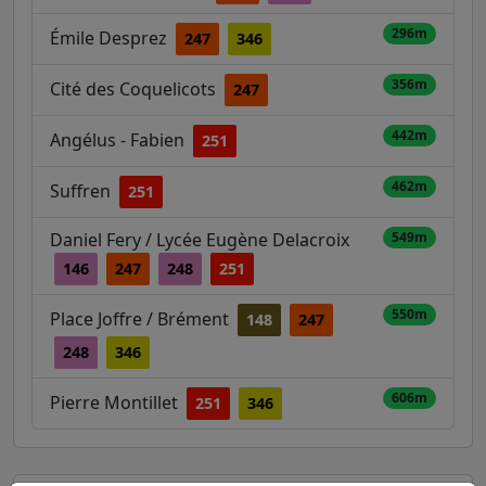
296m
Émile Desprez
247
346
356m
Cité des Coquelicots
247
442m
Angélus - Fabien
251
462m
Suffren
251
Daniel Fery / Lycée Eugène Delacroix
549m
146
247
248
251
550m
Place Joffre / Brément
148
247
248
346
606m
Pierre Montillet
251
346