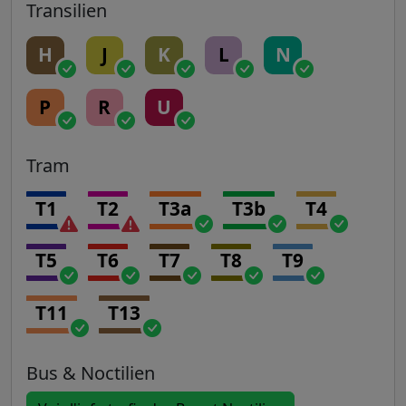
Transilien
H
J
K
L
N
P
R
U
Tram
T1
T2
T3a
T3b
T4
T5
T6
T7
T8
T9
T11
T13
Bus & Noctilien