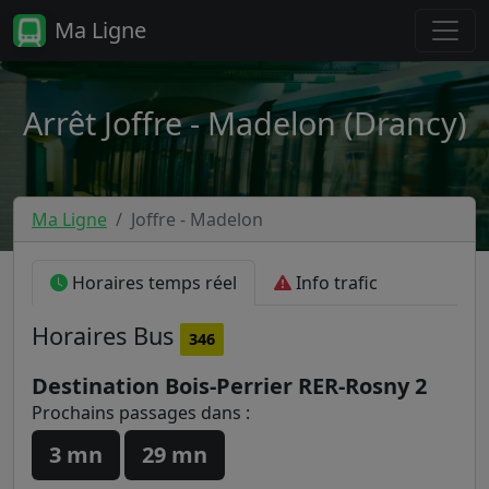
Ma Ligne
Arrêt Joffre - Madelon (Drancy)
Ma Ligne
Joffre - Madelon
Horaires temps réel
Info trafic
Horaires
Bus
346
Destination Bois-Perrier RER-Rosny 2
Prochains passages dans :
3 mn
29 mn