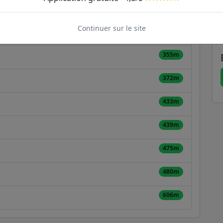
231m
rier
251
346
Continuer sur le site
354m
355m
372m
433m
439m
475m
480m
606m