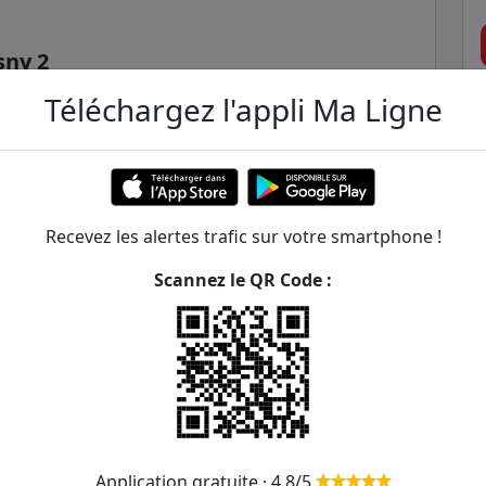
sny 2
Téléchargez l'appli Ma Ligne
ération
Recevez les alertes trafic sur votre smartphone !
Scannez le QR Code :
re Montillet
ER et transilien situées à moins de 1km de la gare
228m
Application gratuite · 4,8/5