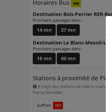
Horaires
Bus
346
Destination Bois-Perrier RER-Ro
Prochains passages dans :
14 mn
37 mn
Destination Le Blanc-Mesnil-Lib
Prochains passages dans :
18 mn
40 mn
Stations à proximité de Pier
Il s'agit des stations de métro, tram, R
Pierre Montillet.
Suffren
251