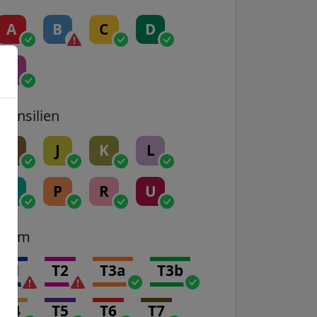
A
B
C
D
E
Transilien
H
J
K
L
N
P
R
U
Tram
T1
T2
T3a
T3b
T4
T5
T6
T7