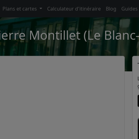
Plans et cartes
Calculateur d'itinéraire
Blog
Guides
ierre Montillet (Le Blanc