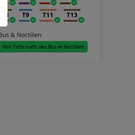
T8
T9
T11
T13
Bus & Noctilien
Voir l'info trafic des Bus et Noctilien