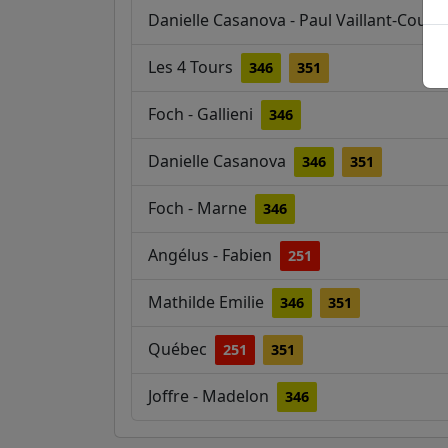
Danielle Casanova - Paul Vaillant-Coutu
Les 4 Tours
346
351
Foch - Gallieni
346
Danielle Casanova
346
351
Foch - Marne
346
Angélus - Fabien
251
Mathilde Emilie
346
351
Québec
251
351
Joffre - Madelon
346