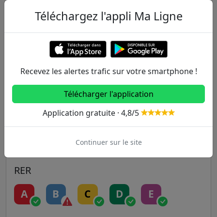
Autres lignes
Téléchargez l'appli Ma Ligne
Metro
1
2
3
3B
4
Recevez les alertes trafic sur votre smartphone !
5
6
7
7B
8
Télécharger l'application
9
10
11
12
13
Application gratuite · 4,8/5
14
Continuer sur le site
RER
A
B
C
D
E