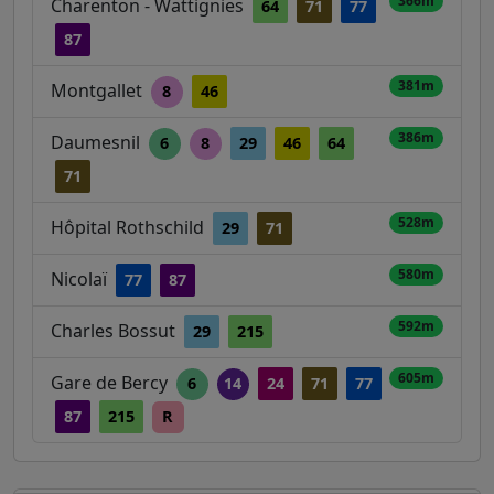
366m
Charenton - Wattignies
64
71
77
87
381m
Montgallet
8
46
386m
Daumesnil
6
8
29
46
64
71
528m
Hôpital Rothschild
29
71
580m
Nicolaï
77
87
592m
Charles Bossut
29
215
605m
Gare de Bercy
6
14
24
71
77
87
215
R