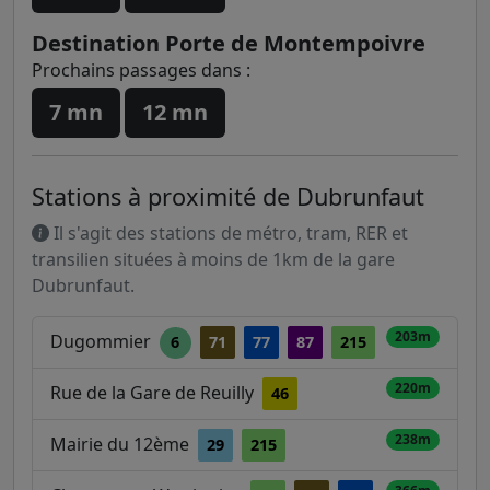
Destination Porte de Montempoivre
Prochains passages dans :
7 mn
12 mn
Stations à proximité de Dubrunfaut
Il s'agit des stations de métro, tram, RER et
transilien situées à moins de 1km de la gare
Dubrunfaut.
203m
Dugommier
6
71
77
87
215
220m
Rue de la Gare de Reuilly
46
238m
Mairie du 12ème
29
215