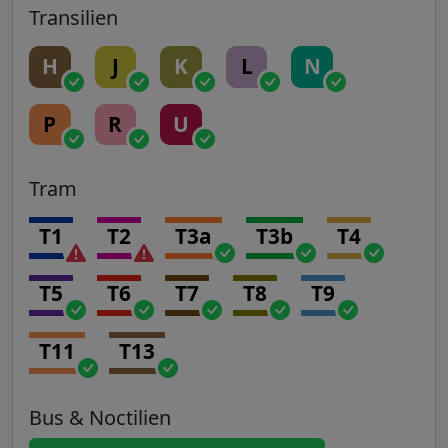
Transilien
H
J
K
L
N
P
R
U
Tram
T1
T2
T3a
T3b
T4
T5
T6
T7
T8
T9
T11
T13
Bus & Noctilien