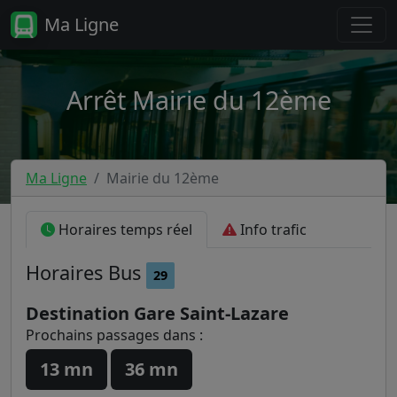
Ma Ligne
Arrêt Mairie du 12ème
Ma Ligne
Mairie du 12ème
Horaires temps réel
Info trafic
Horaires
Bus
29
Destination Gare Saint-Lazare
Prochains passages dans :
13 mn
36 mn