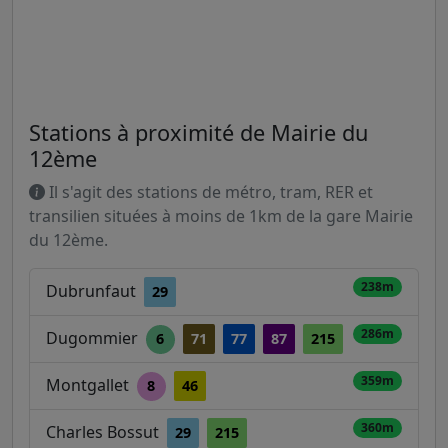
Stations à proximité de Mairie du
12ème
Il s'agit des stations de métro, tram, RER et
transilien situées à moins de 1km de la gare Mairie
du 12ème.
238m
Dubrunfaut
29
286m
Dugommier
6
71
77
87
215
359m
Montgallet
8
46
360m
Charles Bossut
29
215