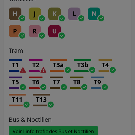
H
J
K
L
N
P
R
U
Tram
T1
T2
T3a
T3b
T4
T5
T6
T7
T8
T9
T11
T13
Bus & Noctilien
Voir l'info trafic des Bus et Noctilien