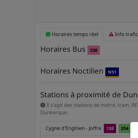
Horaires temps réel
Info trafic
Horaires
Bus
238
Horaires
Noctilien
N51
Stations à proximité de Du
Il s'agit des stations de métro, tram, R
Dunkerque.
Cygne d'Enghien - Joffre
138
254