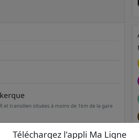
nkerque
ER et transilien situées à moins de 1km de la gare
163m
261
Téléchargez l'appli Ma Ligne