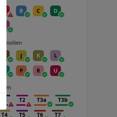
A
B
C
D
E
Transilien
H
J
K
L
N
P
R
U
Tram
T1
T2
T3a
T3b
T4
T5
T6
T7