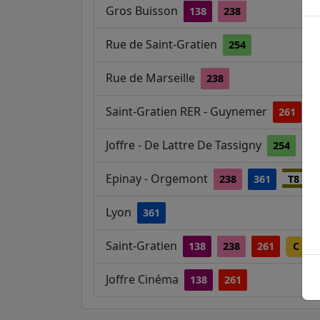
Gros Buisson
138
238
Rue de Saint-Gratien
254
Rue de Marseille
238
Saint-Gratien RER - Guynemer
261
Joffre - De Lattre De Tassigny
254
Epinay - Orgemont
238
361
T8
Lyon
361
Saint-Gratien
138
238
261
C
Joffre Cinéma
138
261