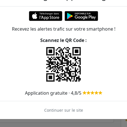
222m
429m
Recevez les alertes trafic sur votre smartphone !
452m
Scannez le QR Code :
485m
562m
581m
594m
Application gratuite · 4,8/5
646m
666m
Continuer sur le site