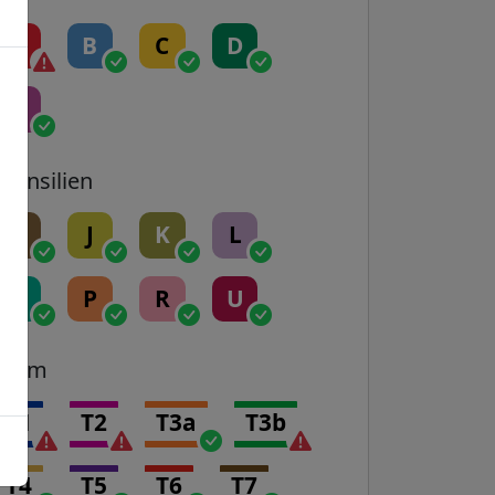
A
B
C
D
E
Transilien
H
J
K
L
N
P
R
U
Tram
T1
T2
T3a
T3b
T4
T5
T6
T7