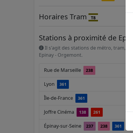
Horaires
Tram
T8
Stations à proximité de Epi
Il s'agit des stations de métro, tram, R
Epinay - Orgemont.
Rue de Marseille
238
Lyon
361
Île-de-France
361
Joffre Cinéma
138
261
Épinay-sur-Seine
237
238
361
C