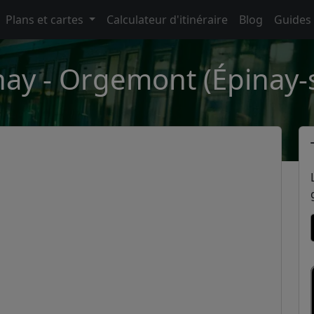
Plans et cartes
Calculateur d'itinéraire
Blog
Guides
nay - Orgemont (Épinay-