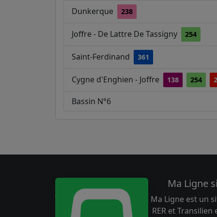
Dunkerque
238
Joffre - De Lattre De Tassigny
254
Saint-Ferdinand
361
Cygne d'Enghien - Joffre
138
254
Bassin N°6
Ma Ligne s
Ma Ligne est un si
RER et Transilien