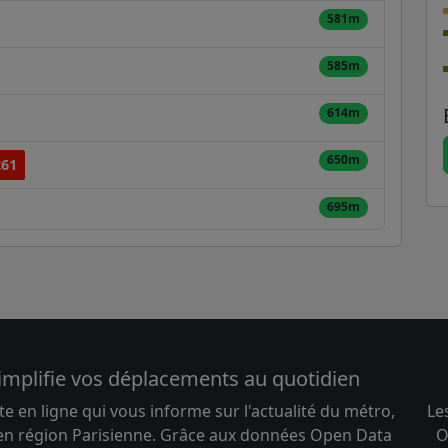
581m
585m
614m
650m
261
695m
implifie vos déplacements au quotidien
te en ligne qui vous informe sur l'actualité du métro,
Le
 en région Parisienne. Grâce aux données Open Data
O