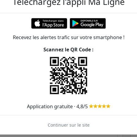
Téléchargez l'appli Ma Ligne
nay - Orgemont
Recevez les alertes trafic sur votre smartphone !
ER et transilien situées à moins de 1km du tram
Scannez le QR Code :
162m
220m
481m
Application gratuite · 4,8/5
539m
Continuer sur le site
541m
T11
T8