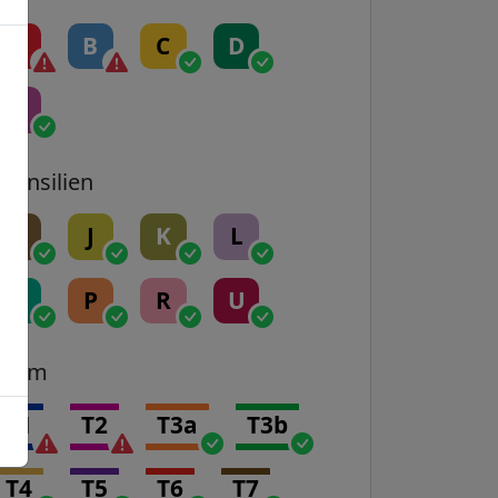
A
B
C
D
E
Transilien
H
J
K
L
N
P
R
U
Tram
T1
T2
T3a
T3b
T4
T5
T6
T7