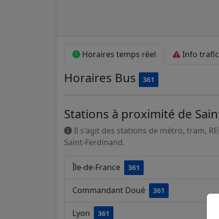
Horaires temps réel
Info trafic
Horaires
Bus
361
Stations à proximité de Sai
Il s'agit des stations de métro, tram, R
Saint-Ferdinand.
Île-de-France
361
Commandant Doué
361
Lyon
361