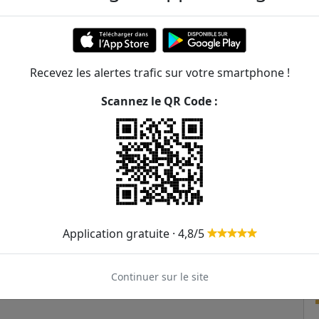
521m
614m
Recevez les alertes trafic sur votre smartphone !
639m
Scannez le QR Code :
720m
723m
739m
768m
Application gratuite · 4,8/5
Continuer sur le site