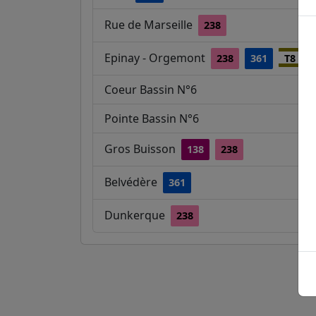
Rue de Marseille
238
Epinay - Orgemont
238
361
T8
Coeur Bassin N°6
Pointe Bassin N°6
Gros Buisson
138
238
Belvédère
361
Dunkerque
238